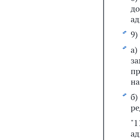
д
ад
9)
а)
за
пр
на
б
ре
"
ад