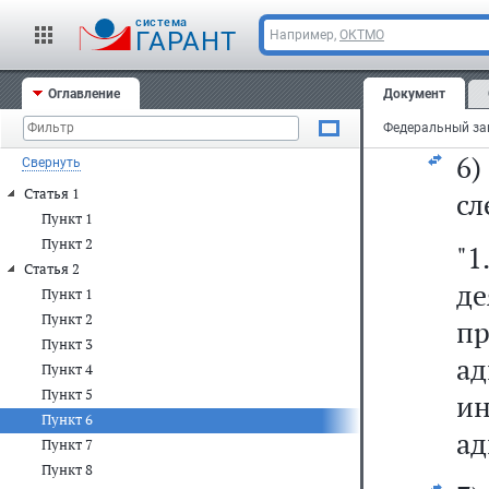
ад
cистема
Фе
ГАРАНТ
Например,
ОКТМО
к
Оглавление
Документ
ад
6
Свернуть
Статья 1
сл
Пункт 1
Пункт 2
"1
Статья 2
д
Пункт 1
Пункт 2
п
Пункт 3
а
Пункт 4
Пункт 5
и
Пункт 6
ад
Пункт 7
Пункт 8