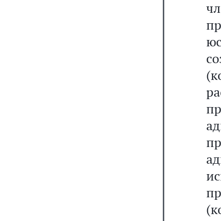
ч
пр
юс
с
(
р
п
а
пр
а
и
п
(