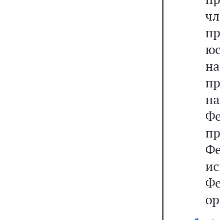
ч
пр
юс
на
п
н
Ф
п
Фе
и
Ф
ор