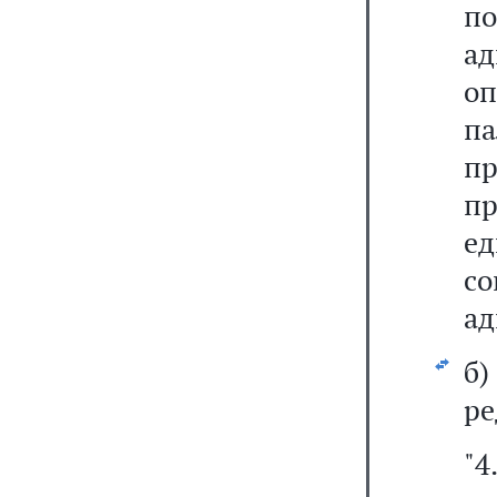
п
а
о
п
п
пр
е
с
ад
б
ре
"