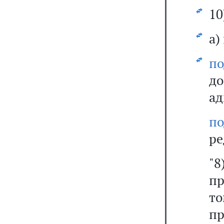
10
а)
по
д
ад
п
ре
"
пр
т
пр