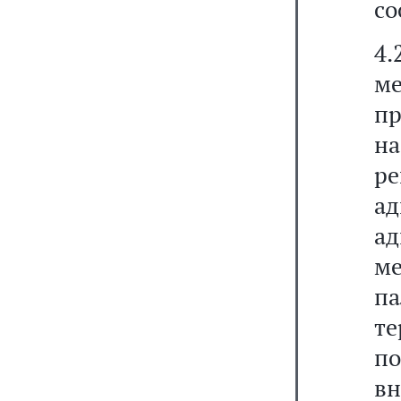
со
4.
м
пр
н
р
а
ад
м
п
те
п
вн