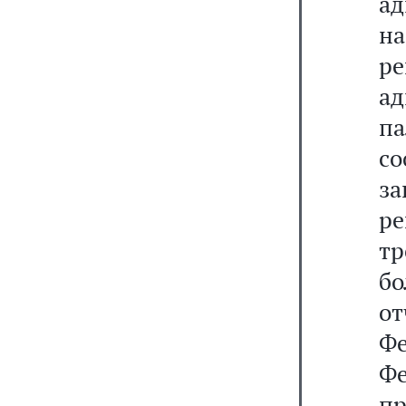
а
на
р
а
п
со
за
р
т
б
о
Фе
Ф
п