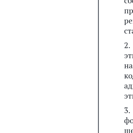
с
п
р
ст
2.
э
н
к
а
эт
3
фо
ш