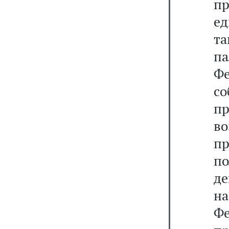
п
ед
та
па
Ф
с
п
в
пр
п
д
н
Ф