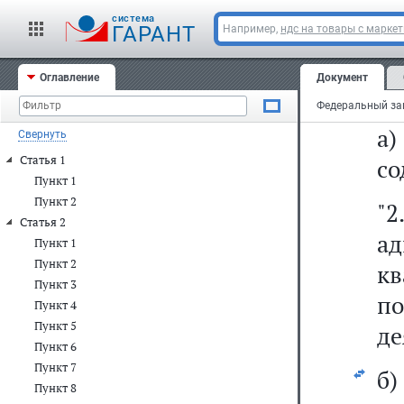
не
cистема
ГАРАНТ
Например,
ндс на товары с марке
чл
Оглавление
Документ
12
а)
Свернуть
Статья 1
со
Пункт 1
Пункт 2
"2
Статья 2
а
Пункт 1
Пункт 2
к
Пункт 3
по
Пункт 4
Пункт 5
де
Пункт 6
Пункт 7
б
Пункт 8