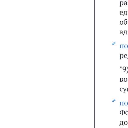
ра
е
о
ад
п
ре
"
в
су
по
Ф
до