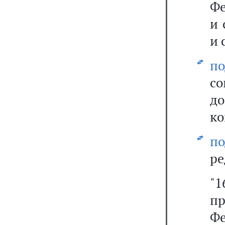
Фе
и 
и 
по
со
до
ко
п
ре
"
п
Ф