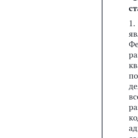
с
1
я
Ф
р
к
по
де
в
р
к
а