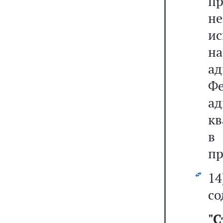
п
н
и
н
ад
Ф
а
кв
в 
пр
1
со
"
С