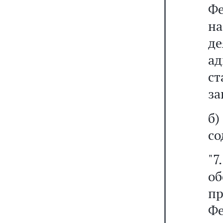
Фе
н
д
ад
с
за
б
со
"7
о
п
Ф