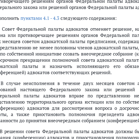
тиворечащего решениям органов Федеральной палаты адвока
ерального закона или решений органов Федеральной палаты ад
дополнить
пунктами 4.1 - 4.3
следующего содержания:
1. Совет Федеральной палаты адвокатов отменяет решение, 
она или противоречащее решениям органов Федеральной пала
х месяцев советом адвокатской палаты предписания, содержащ
представлению не менее половины членов адвокатской палаты
 по собственной инициативе созвать внеочередное собрание (
осрочном прекращении полномочий совета адвокатской палат
окатской палаты и назначить исполняющего его обяза
нференцией) адвокатов соответствующих решений.
. В случае неисполнения в течение двух месяцев советом
бований настоящего Федерального закона или решений 
еральной палаты адвокатов вправе по представлению не
дставлению территориального органа юстиции или по собств
нференцию) адвокатов для рассмотрения вопроса о досроч
аты, а также приостановить полномочия президента адво
занности до принятия внеочередным собранием (конференцией
. В решении совета Федеральной палаты адвокатов должны б
рания (конференции) адвокатов и приостановления полномочи