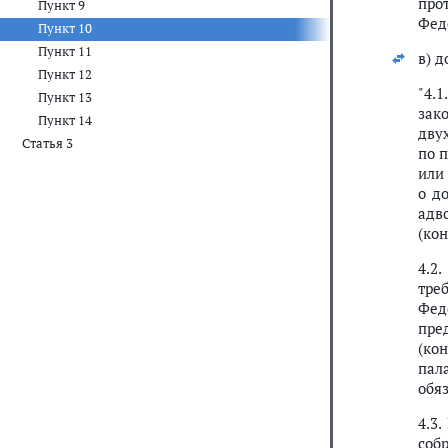
про
Пункт 9
Фед
Пункт 10
Пункт 11
в) 
Пункт 12
"4.
Пункт 13
зак
Пункт 14
дву
Статья 3
по 
или
о д
адв
(ко
4.2
тре
Фед
пре
(ко
пал
обя
4.3
соб