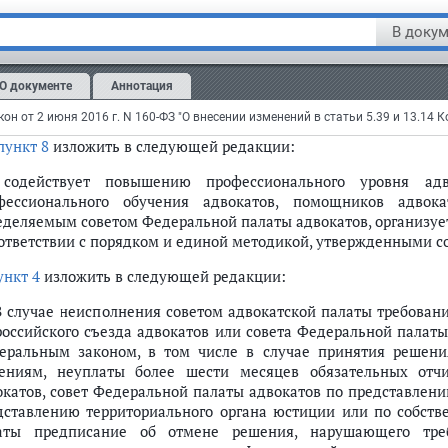
) установление мер поощрения адвокатов;";
В докум
в
статье 31
:
пункте 3
:
О документе
Аннотация
пункт 6
после слов "в гражданском" дополнить словами "или а
пункт 8
изложить в следующей редакции:
 содействует повышению профессионального уровня ад
фессионального обучения адвокатов, помощников адвок
еделяемым советом Федеральной палаты адвокатов, организуе
оответствии с порядком и единой методикой, утвержденными с
ункт 4
изложить в следующей редакции:
 В случае неисполнения советом адвокатской палаты требова
российского съезда адвокатов или совета Федеральной палаты
еральным законом, в том числе в случае принятия решени
ениям, неуплаты более шести месяцев обязательных от
окатов, совет Федеральной палаты адвокатов по представлен
дставлению территориального органа юстиции или по собств
аты предписание об отмене решения, нарушающего тре