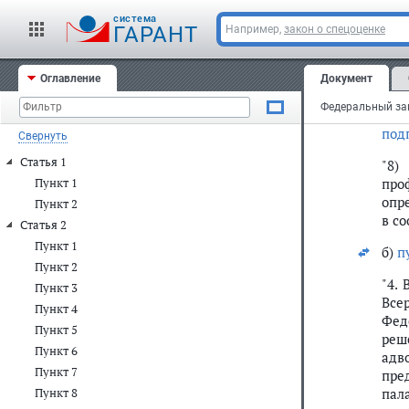
"11
cистема
ГАРАНТ
Например,
закон о спецоценке
10) 
а) в
Оглавление
Документ
под
под
Свернуть
Статья 1
"8)
про
Пункт 1
опр
Пункт 2
в с
Статья 2
Пункт 1
б)
п
Пункт 2
"4.
Пункт 3
Все
Пункт 4
Фед
Пункт 5
реш
Пункт 6
адв
Пункт 7
пре
пал
Пункт 8