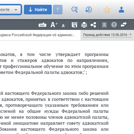
енте
Найти
дминистративном";
Федеральный закон от 2 июня 2016 г. N 160-ФЗ "О внесении изменений в cтатьи 5.39 и 13.14 Кодекса Российской Федерации об административных правонарушениях и Федеральный закон "Об адвокатской деятельности и адвокатуре в Российской Федерации"
Период действия 13.06.2016 - ?
вокатов, в том числе утверждает программы
атов и стажеров адвокатов по направлениям,
т профессиональное обучение по этим программам
оветом Федеральной палаты адвокатов;";
ний настоящего Федерального закона либо решений
 адвокатов, принятых в соответствии с настоящим
я, противоречащего указанным требованиям или
числений на общие нужды Федеральной палаты
ию не менее половины членов адвокатской палаты,
енной инициативе направляет совету адвокатской
бования настоящего Федерального закона или