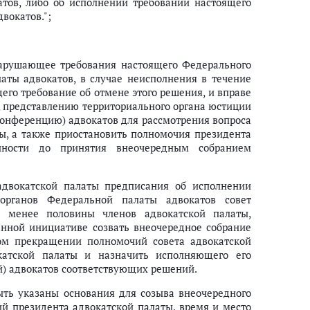
тов, либо об исполнении требований настоящего
вокатов.";
нарушающее требования настоящего Федерального
ты адвокатов, в случае неисполнения в течение
его требование об отмене этого решения, и вправе
, представлению территориального органа юстиции
конференцию) адвокатов для рассмотрения вопроса
ы, а также приостановить полномочия президента
нности до принятия внеочередным собранием
 адвокатской палаты предписания об исполнении
органов Федеральной палаты адвокатов совет
 менее половины членов адвокатской палаты,
енной инициативе созвать внеочередное собрание
ном прекращении полномочий совета адвокатской
катской палаты и назначить исполняющего его
) адвокатов соответствующих решений.
ыть указаны основания для созыва внеочередного
й президента адвокатской палаты, время и место