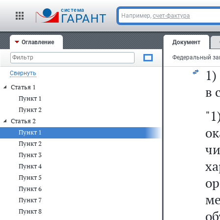
ст
cистема
ст
ГАРАНТ
Например,
счет-фактура
20
Оглавление
Документ
N 
1
Свернуть
Статья 1
в 
Пункт 1
Пункт 2
"1
Статья 2
о
Пункт 1
Пункт 2
ч
Пункт 3
х
Пункт 4
Пункт 5
ор
Пункт 6
ме
Пункт 7
Пункт 8
о