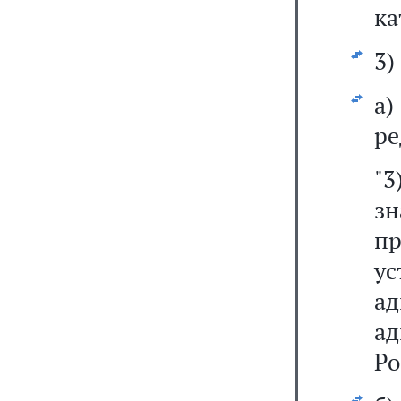
ка
3)
а
ре
"3
зн
пр
у
а
а
Ро