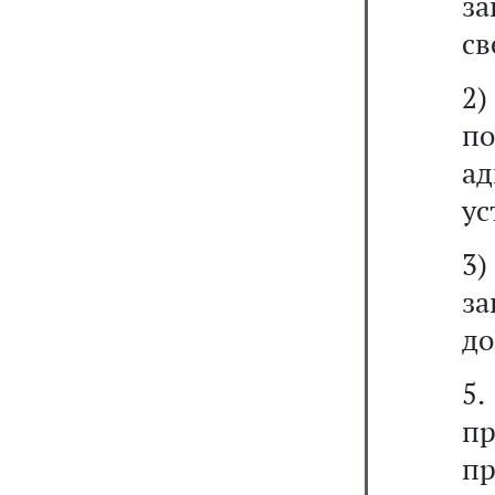
за
св
2
п
ад
ус
3
за
до
5
п
пр