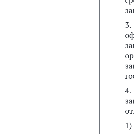
с
за
3
оф
з
о
з
го
4
з
от
1