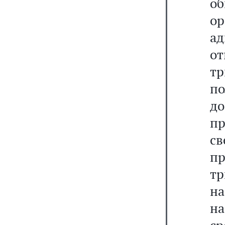
о
о
ад
о
т
п
д
п
св
п
т
н
на