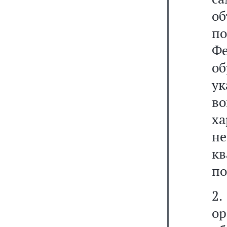
о
п
Ф
об
у
в
х
н
к
по
2
о