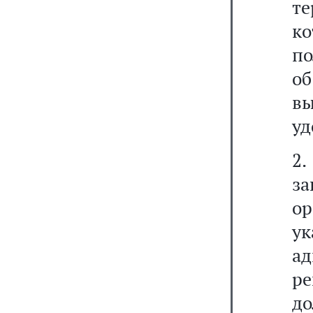
т
к
по
об
в
уд
2.
за
о
у
ад
ре
д