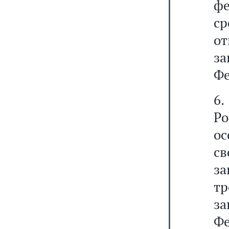
ф
ср
о
з
Фе
6.
Р
о
св
за
т
з
Ф