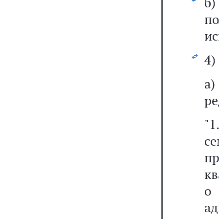
б
п
ис
4)
а
ре
"
с
п
кв
о
а