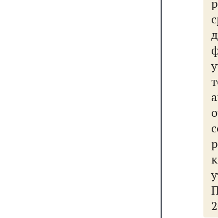
р
у
2