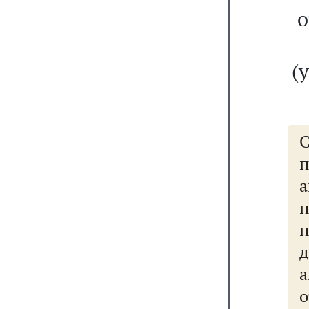
о
(
п
п
д