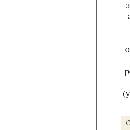
о
р
(