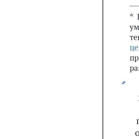
___
* 
ум
т
це
п
ра