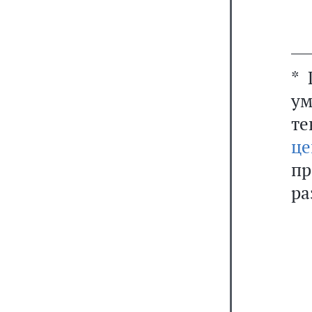
___
* 
ум
т
це
п
ра