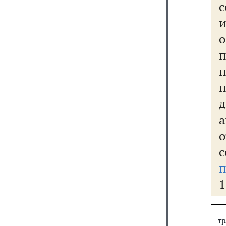
с
п
д
п
1
тр