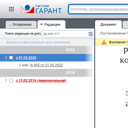
cистема
ГАРАНТ
Например,
антисанкционные меры
Оглавление
Редакции
Документ
Поиск редакции на дату
Внимание! 
Выберите две редакции для сравнения
р
2022
к
2
с 01.09.2022
с изм.
N 995 от 31.05.2022
2016
1
с 13.02.2016 (первоначальная)