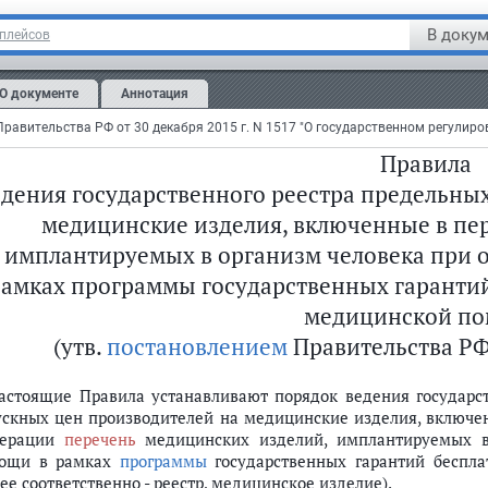
дицинского изделия
М.П.
В докум
тплейсов
полнитель
_
О документе
Аннотация
Правила
едения государственного реестра предельны
медицинские изделия, включенные в пе
имплантируемых в организм человека при 
амках программы государственных гарантий
медицинской п
(утв.
постановлением
Правительства РФ о
производителей на медицинские изделия, включенные в перечень меди
Настоящие Правила устанавливают порядок ведения государс
ускных цен производителей на медицинские изделия, включе
ерации
перечень
медицинских изделий, имплантируемых в
ощи в рамках
программы
государственных гарантий беспл
ее соответственно - реестр, медицинское изделие).