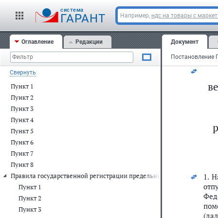
ме
cистема
ГАРАНТ
Например,
ндс на товары с марке
Ис
Оглавление
Редакции
Документ
Свернуть
в
Пункт 1
Пункт 2
Пункт 3
Пункт 4
р
Пункт 5
Пункт 6
Пункт 7
Пункт 8
Правила государственной регистрации предельных отпускных цен 
1. 
отп
Пункт 1
Фед
Пункт 2
пом
Пункт 3
(дал