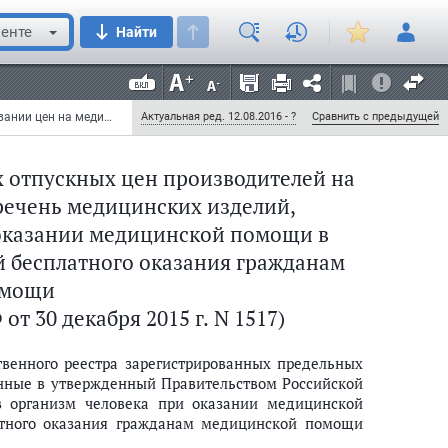
(подпись)
(Ф.И.О.)
енте
Найти
____________
__________________________
(подпись)
(Ф.И.О., номер телефона)
Постановление Правительства РФ от 30 декабря 2015 г. N 1517 "О государственном регулировании цен на медицинские изделия, включенные в перечень медицинских изделий, имплантируемых в организм человека при оказании медицинской помощи в рамках программы государственных гарантий бесплатного оказания гражданам медицинской помощи" (с изменениями и дополнениями)
Актуальная ред. 12.08.2016 - ?
Сравнить с предыдущей
х отпускных цен производителей на
речень медицинских изделий,
оказании медицинской помощи в
 бесплатного оказания гражданам
омощи
т 30 декабря 2015 г. N 1517)
цинских изделий, имплантируемых в организм человека при оказании
твенного реестра зарегистрированных предельных
нные в утвержденный Правительством Российской
 организм человека при оказании медицинской
атного оказания гражданам медицинской помощи