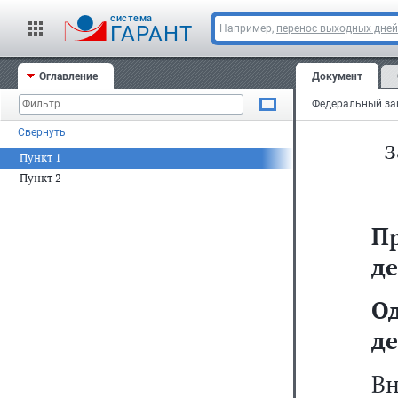
cистема
ГАРАНТ
Например,
перенос выходных дней
Р
Оглавление
Документ
Свернуть
з
Пункт 1
Пункт 2
П
де
О
де
Вн