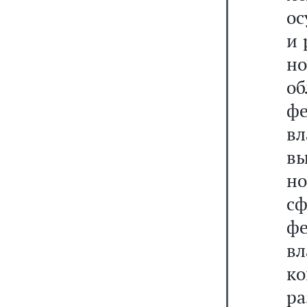
ос
и 
но
об
ф
в
вы
но
с
ф
вл
к
р