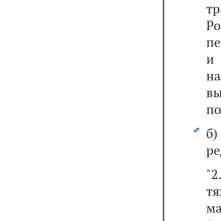
тр
Ро
пе
и 
н
в
по
б
ре
"2
тя
ма