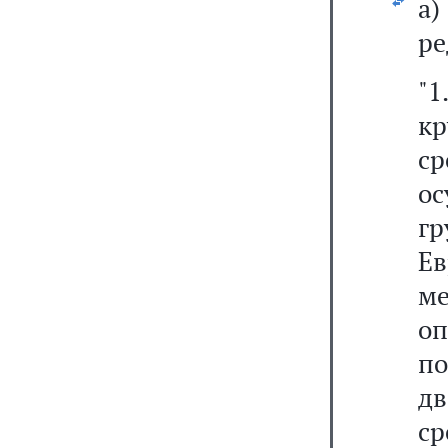
а
ре
"1
к
ср
о
г
Е
м
о
по
д
ср