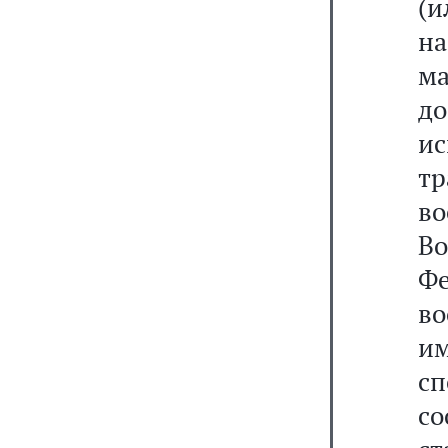
(и
на
ма
д
и
тр
во
В
Фе
во
и
сп
со