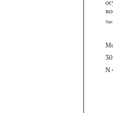
ос
во
Пре
Мо
30
N 