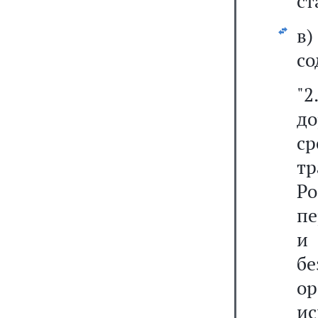
ст
в
со
"
д
ср
тр
Ро
пе
и 
б
о
и