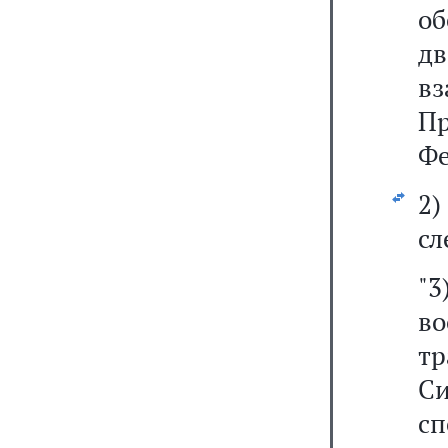
о
д
в
П
Фе
2
сл
"3
в
т
С
с