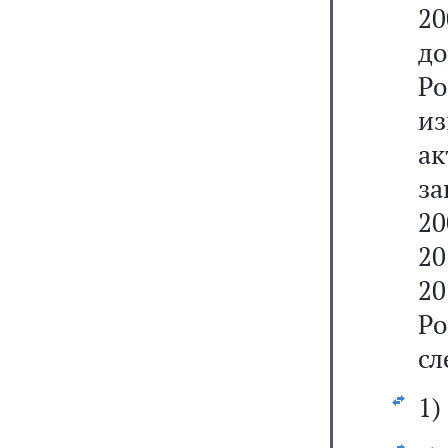
20
до
Р
из
ак
за
20
20
20
Ро
сл
1)