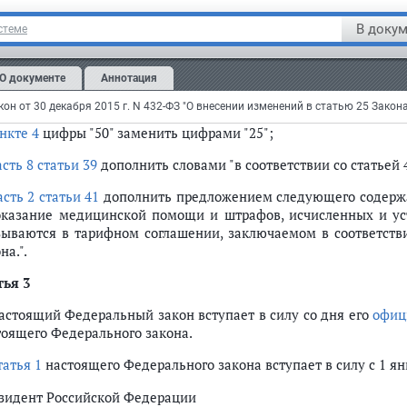
дпункте "в"
цифры "70" заменить цифрами "50";
В докум
стеме
части 4
:
нкте 2
цифры "30" заменить цифрами "15";
О документе
Аннотация
нкте 3
цифры "30" заменить цифрами "15";
нкте 4
цифры "50" заменить цифрами "25";
асть 8 статьи 39
дополнить словами "в соответствии со статьей 
асть 2 статьи 41
дополнить предложением следующего содержа
оказание медицинской помощи и штрафов, исчисленных и уст
зываются в тарифном соглашении, заключаемом в соответстви
на.".
тья 3
Настоящий Федеральный закон вступает в силу со дня его
офиц
тоящего Федерального закона.
татья 1
настоящего Федерального закона вступает в силу с 1 ян
зидент Российской Федерации