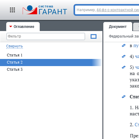
в
по
cистема
ГАРАНТ
Например,
44-фз о контрактной си
б) в
в
пу
Оглавление
Документ
в
пу
в
пу
Свернуть
Статья 1
4)
ч
Статья 2
5)
ч
Статья 3
на 
ука
зако
Ста
1. 
нас
2.
С
Пре