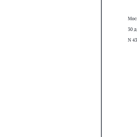
Мос
30 д
N 4