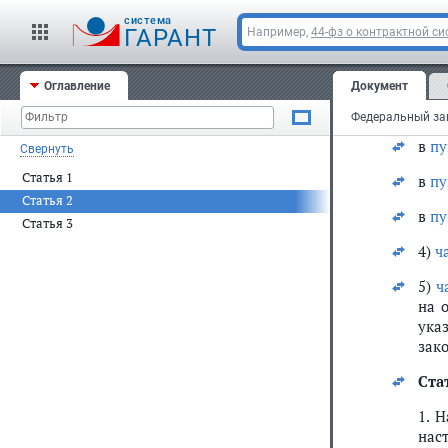
"а)
cистема
ГАРАНТ
Например,
44-фз о контрактной си
в
по
в
по
Оглавление
Документ
б) в
в
пу
Свернуть
Статья 1
в
пу
Статья 2
в
пу
Статья 3
4)
ч
5)
ч
на 
ука
зако
Ста
1. 
нас