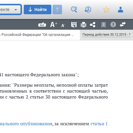
мического контроля;";
енте
Найти
Федеральный закон от 30 декабря 2015 г. N 432-ФЗ "О внесении изменений в статью 25 Закона Российской Федерации "Об организации страхового дела в Российской Федерации" и Федеральный закон "Об обязательном медицинском страховании в Российской Федерации"
Период действия 30.12.2015 - ?
41 настоящего Федерального закона";
ния: "Размеры неоплаты, неполной оплаты затрат
ановленных в соответствии с настоящей частью,
и с частью 2 статьи 30 настоящего Федерального
иального опубликования
, за исключением
статьи 1