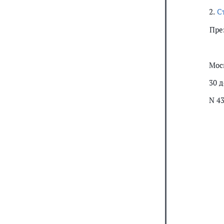
2.
С
Пре
Мос
30 д
N 4