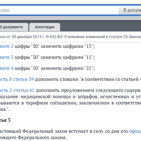
 50 процентов средств по результатам проведения медико-эконо
В докум
стеме
дпункте "б"
цифры "70" заменить цифрами "50";
дпункте "в"
цифры "70" заменить цифрами "50";
О документе
Аннотация
части 4
:
нкте 2
цифры "30" заменить цифрами "15";
нкте 3
цифры "30" заменить цифрами "15";
нкте 4
цифры "50" заменить цифрами "25";
асть 8 статьи 39
дополнить словами "в соответствии со статьей 
асть 2 статьи 41
дополнить предложением следующего содержа
оказание медицинской помощи и штрафов, исчисленных и уст
зываются в тарифном соглашении, заключаемом в соответстви
на.".
тья 3
Настоящий Федеральный закон вступает в силу со дня его
офиц
тоящего Федерального закона.