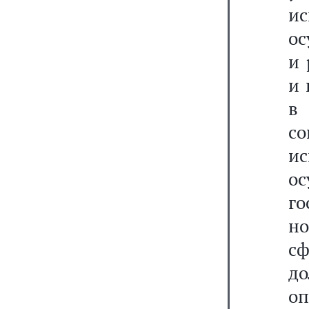
и
ос
и 
и 
в
с
и
ос
г
но
сф
д
о