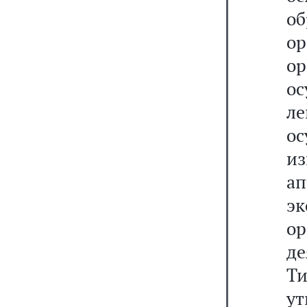
о
о
о
о
ле
о
и
а
э
о
де
Т
у