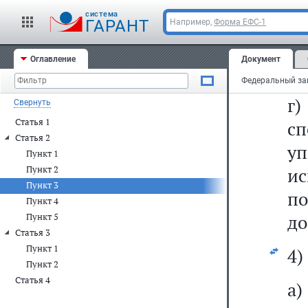
вл
cистема
ГАРАНТ
Например,
Форма ЕФС-1
Оглавление
Документ
"с
г
Свернуть
Статья 1
сп
Статья 2
у
Пункт 1
Пункт 2
и
Пункт 3
по
Пункт 4
до
Пункт 5
Статья 3
Пункт 1
4)
Пункт 2
Статья 4
а