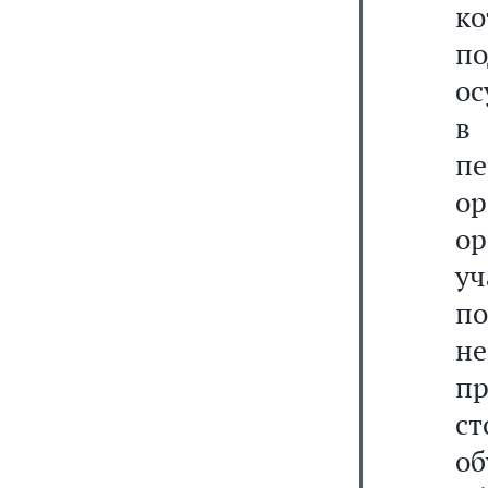
ко
п
ос
в
пе
о
ор
уч
п
н
п
с
о