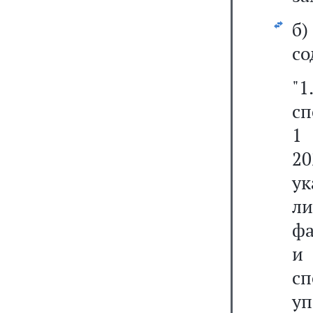
б
со
"1
сп
1
20
ук
л
фа
и
с
у