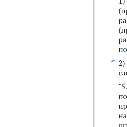
1
(п
р
(п
р
по
2
сл
"
п
пр
на
о