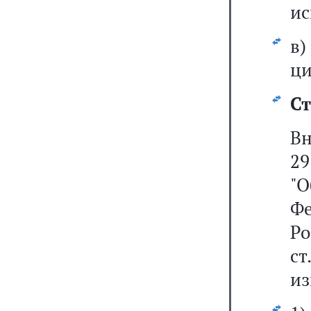
ис
в
ци
Ст
В
2
"
Фе
Р
ст
из