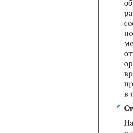
о
р
со
п
м
о
ор
вр
пр
в 
Ст
На
в 