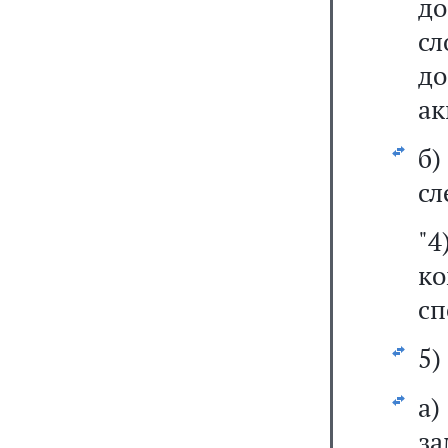
до
с
д
ак
б
сл
"4
к
сп
5)
а)
за