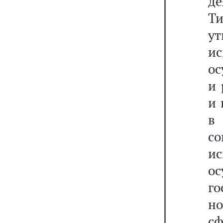
де
Т
у
и
ос
и 
и 
в
с
и
ос
г
но
сф