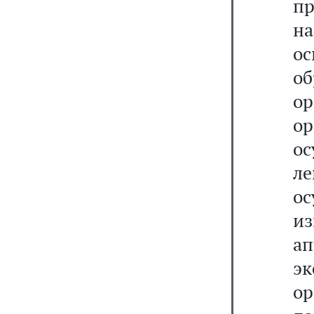
пр
на
о
о
о
о
о
ле
о
и
а
э
о