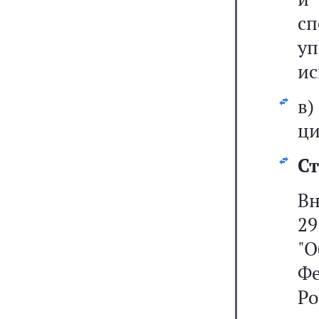
с
у
ис
в
ци
Ст
В
2
"
Фе
Р