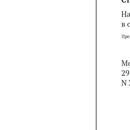
На
в 
Пре
Мо
29
N 