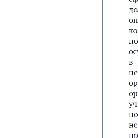
д
о
ко
п
ос
в
пе
о
ор
уч
п
н
п