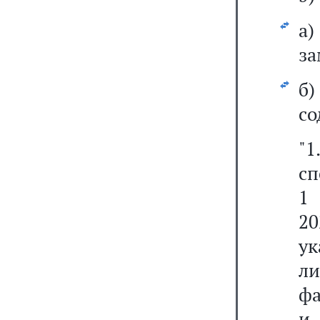
а)
за
б
со
"1
сп
1
20
ук
л
фа
и