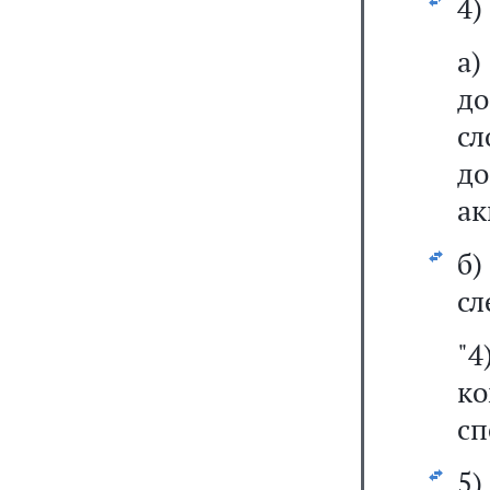
4)
а
до
с
д
ак
б
сл
"4
к
сп
5)