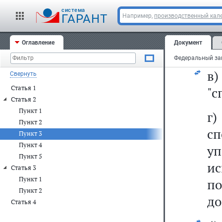
т
cистема
у
ГАРАНТ
Например,
производственный кале
ф
Оглавление
Документ
вл
Свернуть
Статья 1
"с
Статья 2
Пункт 1
г
Пункт 2
сп
Пункт 3
Пункт 4
у
Пункт 5
и
Статья 3
Пункт 1
по
Пункт 2
до
Статья 4