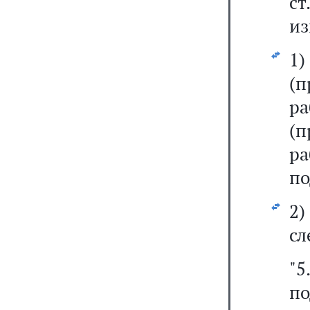
ст
из
1
(п
р
(п
р
по
2
сл
"
п