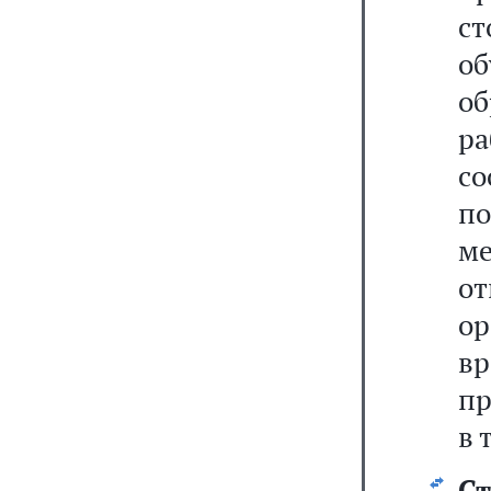
с
о
о
р
со
п
м
о
ор
вр
пр
в 
Ст