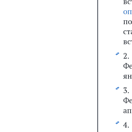
вс
оп
п
с
вс
2
Фе
ян
3
Фе
ап
4