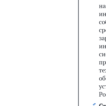
н
и
со
с
з
ин
си
п
те
о
у
Ро
Ст