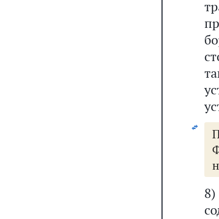
тр
пр
б
ст
т
у
ус
Ф
н
8
со