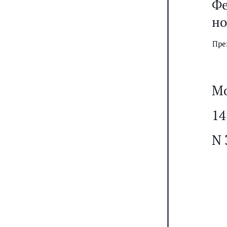
Фе
но
Пре
Мо
14
N 