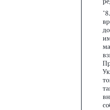
ре
"
в
д
и
м
в
Пр
Ук
то
та
вн
с