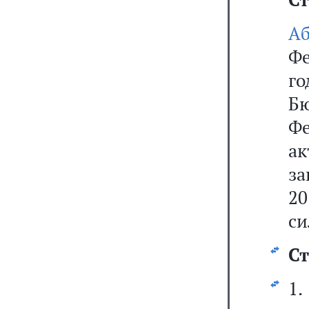
А
Фе
го
Б
Фе
ак
за
20
си
Ст
1