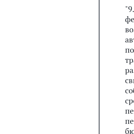
"
ф
в
а
п
т
р
с
со
с
п
п
бю