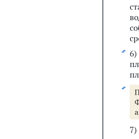
с
в
с
ср
6
пл
пл
Ф
а
7