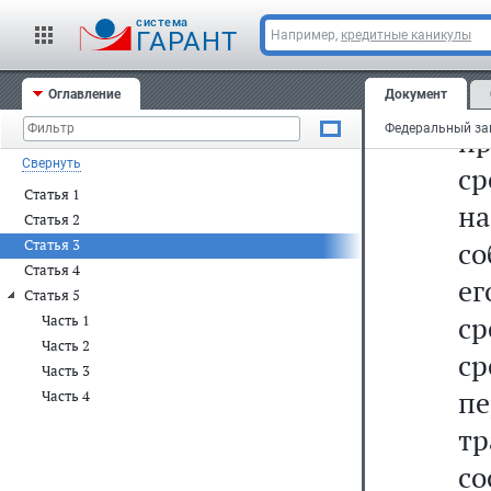
со
cистема
ГАРАНТ
Например,
кредитные каникулы
"6
пр
Оглавление
Документ
п
Свернуть
ср
Статья 1
н
Статья 2
со
Статья 3
Статья 4
ег
Статья 5
с
Часть 1
Часть 2
с
Часть 3
пе
Часть 4
т
с