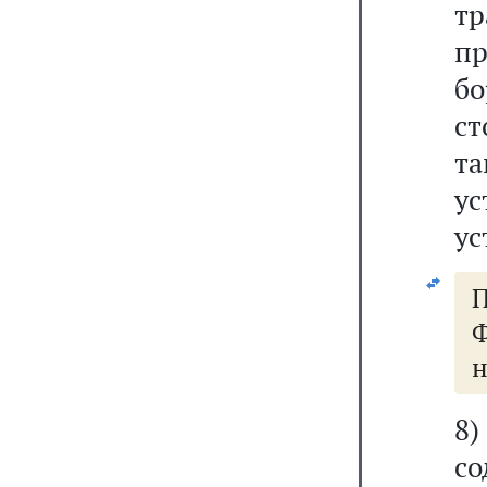
тр
пр
б
ст
т
у
ус
Ф
н
8
со