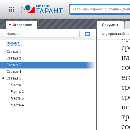
со
cистема
ГАРАНТ
Например,
перенос выходных дней
"6
пр
Оглавление
Документ
п
Свернуть
ср
Статья 1
н
Статья 2
со
Статья 3
Статья 4
ег
Статья 5
с
Часть 1
Часть 2
с
Часть 3
пе
Часть 4
т
с