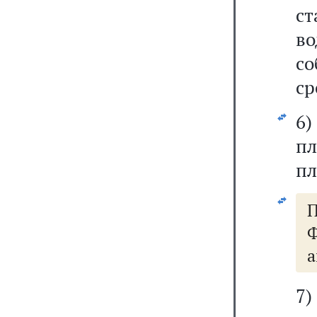
с
в
с
ср
6
пл
пл
Ф
а
7