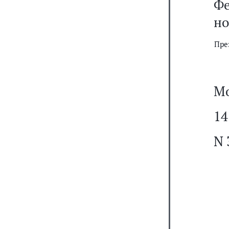
Фе
но
Пре
Мо
14
N 