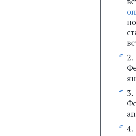
вс
оп
п
с
вс
2
Фе
ян
3
Фе
ап
4