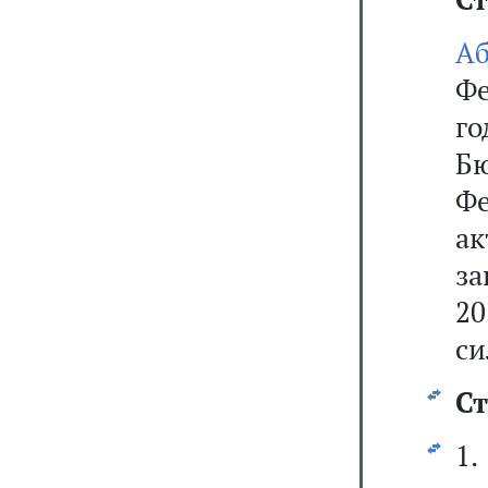
А
Фе
го
Б
Фе
ак
за
20
си
Ст
1