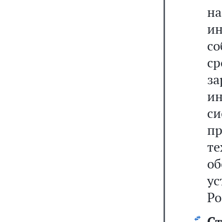
н
и
со
с
з
ин
си
п
те
о
у
Ро
Ст