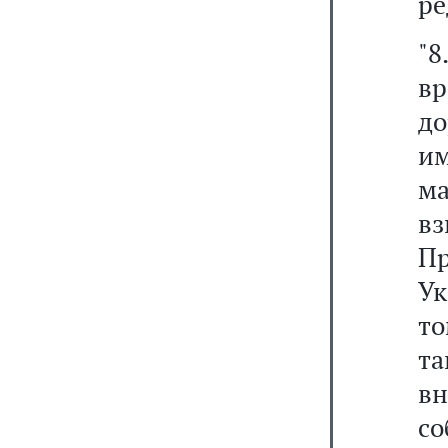
ре
"
в
д
и
м
в
Пр
Ук
то
та
вн
с