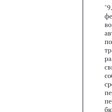
"
ф
в
а
п
т
р
с
со
с
п
п
бю