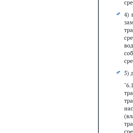
сре
4)
за
тр
ср
во
со
сре
5)
"6
тр
тр
на
(в
тр
ср