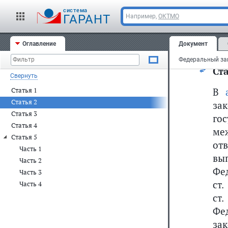
и 7
cистема
ГАРАНТ
Например,
ОКТМО
7) 
зам
Оглавление
Документ
и 7
Ста
Свернуть
В
Статья 1
Статья 2
за
Статья 3
го
Статья 4
ме
Статья 5
от
Часть 1
вы
Часть 2
Фед
Часть 3
ст.
Часть 4
ст
Фе
за