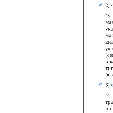
2)
"3
ма
ук
ма
ки
ук
(св
в 
ти
без
3)
"4
тр
по