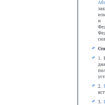
Аб
за
из
и 
Фе
Фед
сил
Ста
1.
дн
по
уст
2.
вст
3.