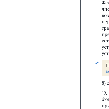
Фе
чи
во
пе
тр
пр
ус
ус
уст
П
в
8)
"9
бю
пр