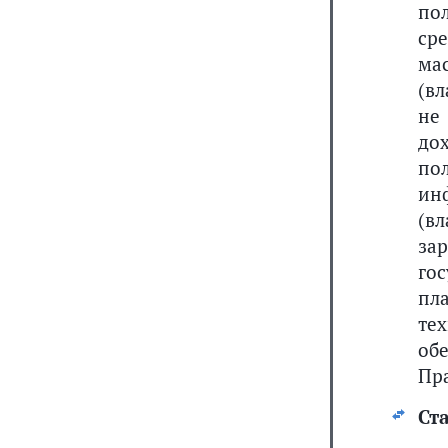
по
ср
ма
(вл
не
до
по
ин
(в
за
го
пл
те
об
Пр
Ста