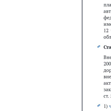
пл
ав
фе
им
12
обл
Ста
Вн
20
до
вн
ак
за
ст.
1)