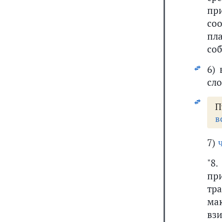
пр
со
пл
соб
6)
сло
П
в
7)
"8
п
тр
ма
вз