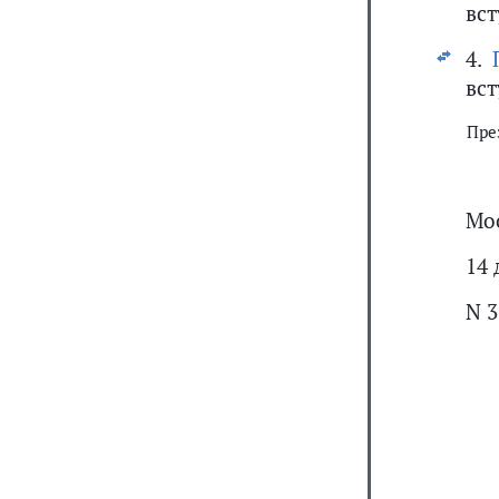
вст
4.
вст
Пре
Мо
14 
N 