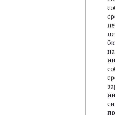
со
с
п
п
бю
н
и
со
с
з
ин
си
п