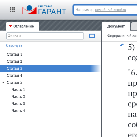
ин
cистема
е
ГАРАНТ
Например,
семейный кешбэк
с
Оглавление
Документ
тр
5
Свернуть
Статья 1
со
Статья 2
Статья 3
"6
Статья 4
пр
Статья 5
Часть 1
п
Часть 2
ср
Часть 3
Часть 4
н
со
ег