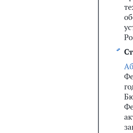
те
о
у
Ро
Ст
А
Фе
го
Б
Фе
ак
за