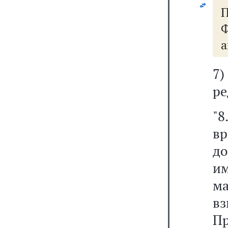
Ф
а
7
ре
"
в
д
и
м
в
Пр