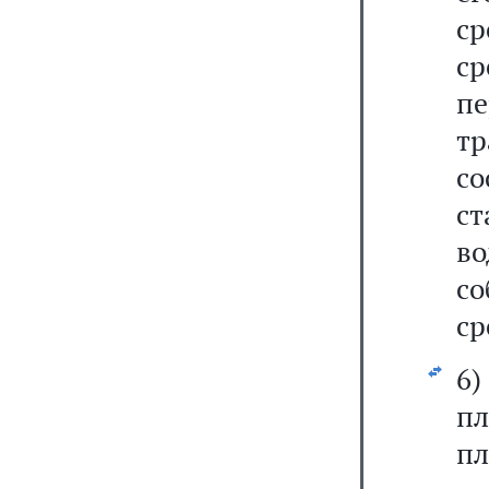
с
с
пе
т
с
с
в
с
ср
6
пл
пл