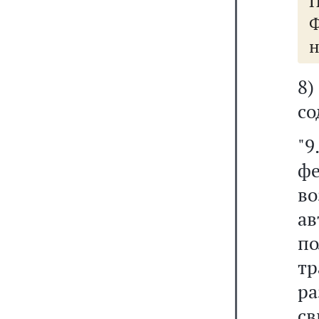
Ф
н
8
со
"
ф
в
а
п
т
р
с