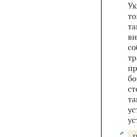
Ук
то
та
вн
с
тр
пр
б
ст
т
у
ус