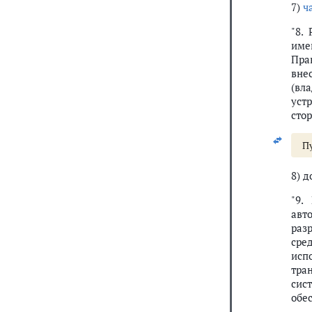
7)
ч
"8.
име
Пра
вне
(вл
уст
сто
П
8) 
"9.
авт
раз
сре
исп
тра
сис
обе