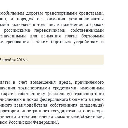
томобильным дорогам транспортными средствами,
н, и порядок ее взимания устанавливаются
лжен включать в том числе положения о сроках
 российскими перевозчиками, собственниками
дназначенными для взимания платы бортовыми
же требования к таким бортовым устройствам и
5 ноября 2016 г.
латы в счет возмещения вреда, причиняемого
начения транспортными средствами, имеющими
врата собственнику (владельцу) транспортного
ечисленных в доход федерального бюджета в целях
нного взаимодействия собственника (владельца)
ерритории иностранного государства, и оператора
хнически и технологически связанными объектами,
ом Российской Федерации.".