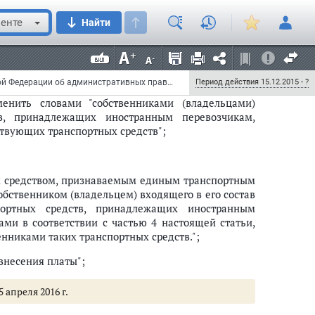
ранспортного средства или в свидетельстве о
енте
Найти
о, включающее прицеп или полуприцеп, признается
Федеральный закон от 14 декабря 2015 г. N 378-ФЗ "О внесении изменений в Кодекс Российской Федерации об административных правонарушениях и отдельные законодательные акты Российской Федерации"
Период действия 15.12.2015 - ?
енить словами "собственниками (владельцами)
в, принадлежащих иностранным перевозчикам,
ствующих транспортных средств";
ым средством, признаваемым единым транспортным
собственником (владельцем) входящего в его состав
портных средств, принадлежащих иностранным
и в соответствии с частью 4 настоящей статьи,
енниками таких транспортных средств.";
внесения платы";
5 апреля 2016 г.