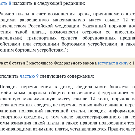
асть 8
изложить в следующей редакции:
 Размер платы в счет возмещения вреда, причиняемого ав
ющими разрешенную максимальную массу свыше 12 тон
вительством Российской Федерации. Указанный порядок до
сения такой платы, возможности отсрочки ее внесения
адельцами) транспортных средств, оборудованных пре
ройствами или сторонними бортовыми устройствами, а так
ронним бортовым устройствам.";
ункт 8 статьи 3 настоящего Федерального закона
вступает в силу
с 1
дополнить
частью 9
следующего содержания:
 Порядок перечисления в доход федерального бюджета п
омобильным дорогам общего пользования федерального з
решенную максимальную массу свыше 12 тонн, порядок воз
дства денежных средств, не перечисленных либо излишне пер
олнения положений настоящей статьи, порядок информацио
нспортного средства, в том числе зарегистрированного на т
темы взимания такой платы, а также правила пользования те
спечивающими взимание платы, устанавливаются Правительств