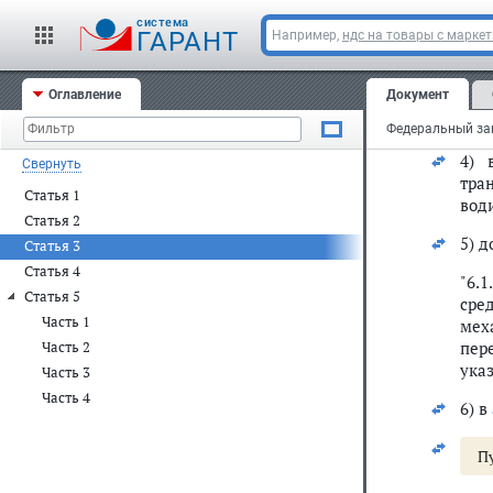
кач
безо
cистема
ГАРАНТ
Например,
ндс на товары с марке
3)
ч
Оглавление
Документ
"4.
еди
4)
Свернуть
тра
Статья 1
вод
Статья 2
5) 
Статья 3
Статья 4
"6.
Статья 5
сре
Часть 1
мех
пер
Часть 2
ука
Часть 3
Часть 4
6) в
П