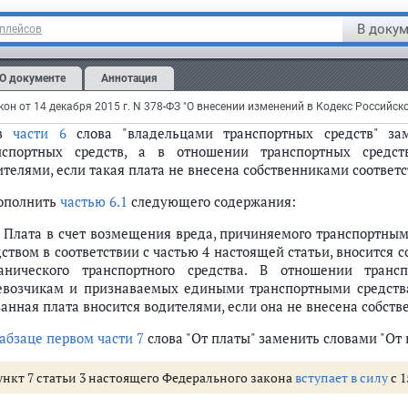
естве максимально допустимой либо в одобрении типа т
пасности конструкции транспортного средства.";
В докум
тплейсов
асть 4
изложить в следующей редакции:
О документе
Аннотация
 В целях настоящей статьи сочлененное транспортное средств
ным транспортным средством.";
 в
части 6
слова "владельцами транспортных средств" зам
нспортных средств, а в отношении транспортных средст
ителями, если такая плата не внесена собственниками соответ
дополнить
частью 6.1
следующего содержания:
1. Плата в счет возмещения вреда, причиняемого транспортн
дством в соответствии с частью 4 настоящей статьи, вносится 
анического транспортного средства. В отношении транс
евозчикам и признаваемых едиными транспортными средствам
занная плата вносится водителями, если она не внесена собств
абзаце первом части 7
слова "От платы" заменить словами "От 
ункт 7 статьи 3 настоящего Федерального закона
вступает в силу
с 1