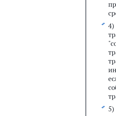
п
ср
4
тр
"
тр
тр
ин
е
с
тр
5