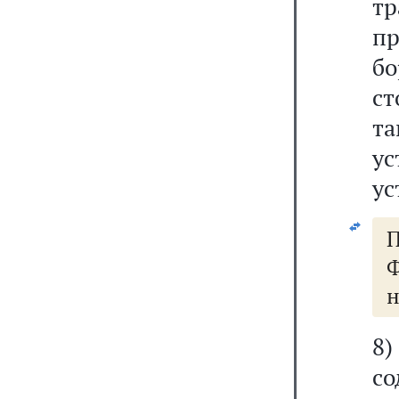
тр
пр
б
ст
т
у
ус
Ф
н
8
со