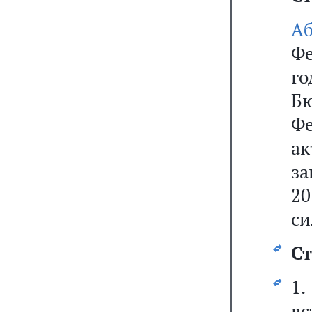
А
Фе
го
Б
Фе
ак
за
20
си
Ст
1
вс