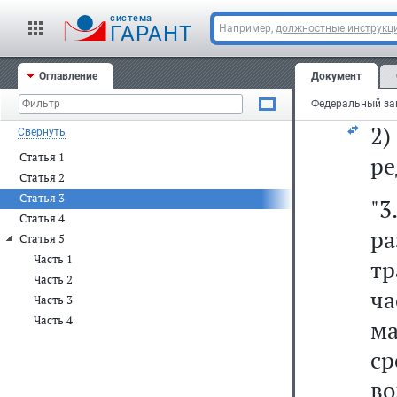
ст
cистема
ГАРАНТ
Например,
должностные инструкц
из
Оглавление
Документ
1)
2
Свернуть
Статья 1
ре
Статья 2
Статья 3
"
Статья 4
р
Статья 5
Часть 1
тр
Часть 2
ча
Часть 3
Часть 4
м
с
во