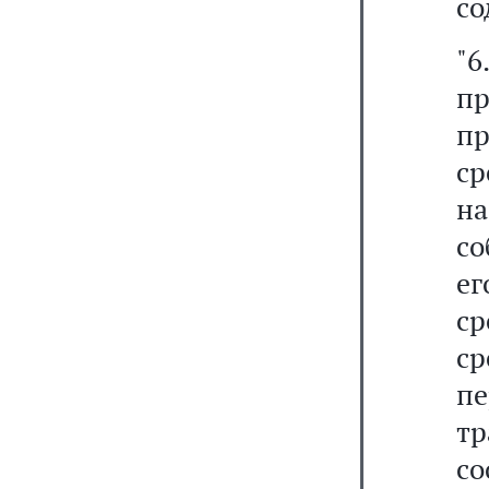
со
"6
пр
п
ср
н
со
ег
с
с
пе
т
с