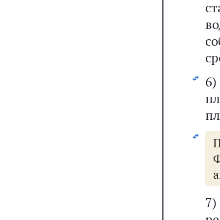
с
в
с
ср
6
пл
пл
Ф
а
7
ре