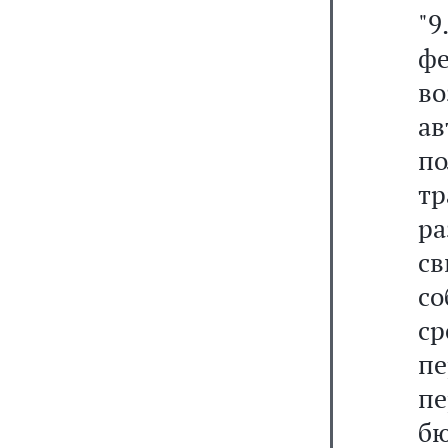
"
ф
в
а
п
т
р
с
со
с
п
п
бю