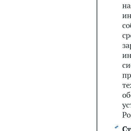
н
и
со
с
з
ин
си
п
те
о
у
Ро
Ст