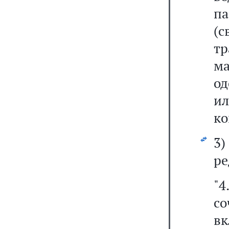
п
(
т
м
од
и
ко
3
ре
"
с
в