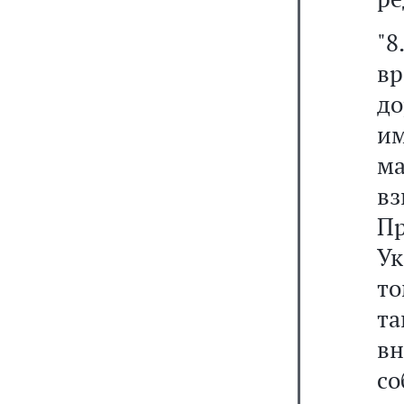
"
в
д
и
м
в
Пр
Ук
то
та
вн
с