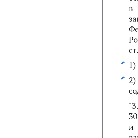
в 
з
Фе
Р
ст
1)
2
со
"3
30
и 
в