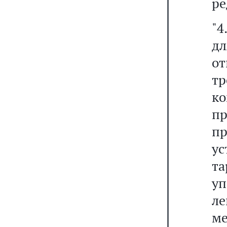
ре
"4
д
о
тр
ко
п
п
ус
та
у
л
ме