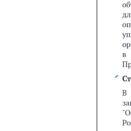
об
д
о
у
о
в
Пр
Ст
за
"О
Р