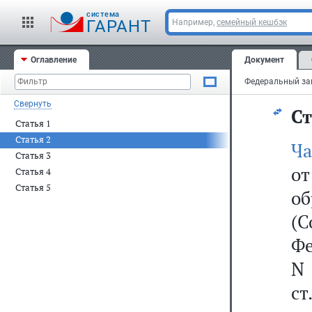
Р
cистема
ГАРАНТ
Например,
семейный кешбэк
м
Ф
Оглавление
Документ
ор
Свернуть
Ст
Статья 1
Статья 2
Ча
Статья 3
о
Статья 4
Статья 5
о
(С
Фе
N 
с