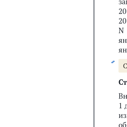
за
20
20
N 
ян
ян
С
Ст
Вн
1 
и
об