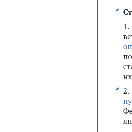
Ст
1
вс
оп
п
ст
их
2
пу
Фе
ян