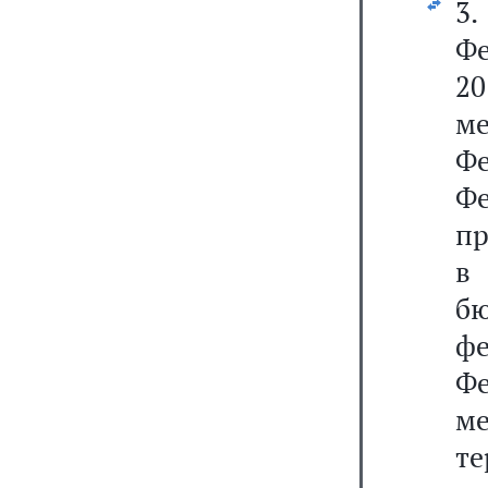
3
Ф
20
ме
Ф
Ф
п
в 
б
ф
Ф
м
те