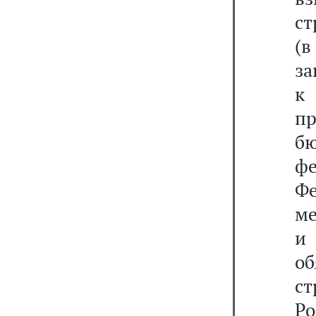
ст
(в
з
к
п
б
ф
Ф
м
и
о
с
Ро