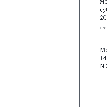
м
с
20
Пре
Мо
14
N 