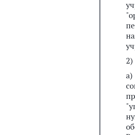
у
"
п
н
уч
2)
а
со
п
"у
н
о