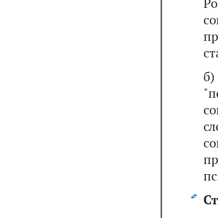
Р
с
пр
ст
"
с
с
с
пр
пс
Ст