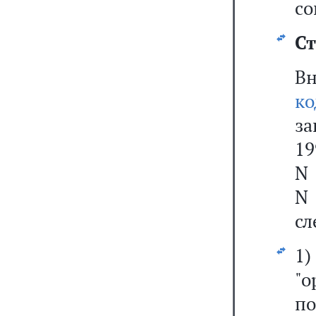
со
Ст
В
ко
за
19
N 
N 
сл
1
"о
по