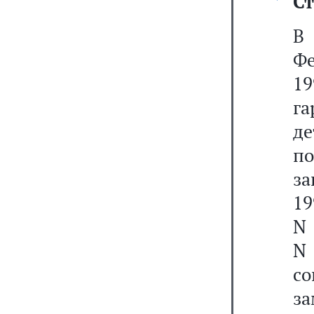
Ст
Ф
19
г
де
п
за
19
N 
N
со
з