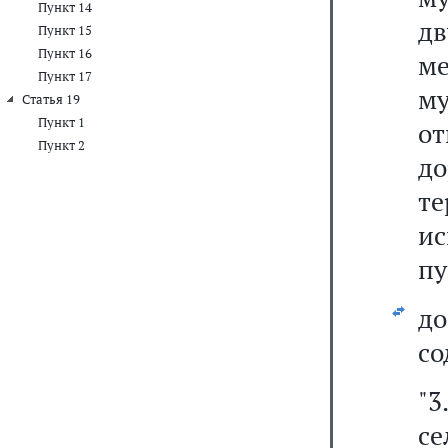
Пункт 14
д
Пункт 15
Пункт 16
м
Пункт 17
м
Статья 19
Пункт 1
о
Пункт 2
д
т
и
пу
д
со
"3
с