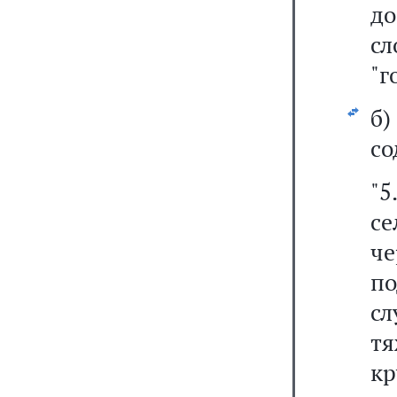
до
сл
"г
б
со
"5
се
ч
п
сл
т
к