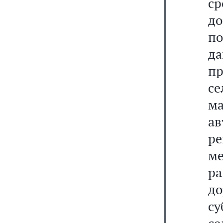
с
до
по
д
пр
с
ма
ав
ре
м
ра
до
с