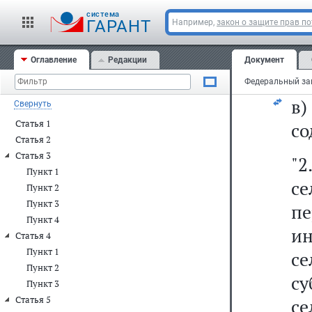
м
cистема
г
ГАРАНТ
Например,
закон о защите прав п
и
Оглавление
Редакции
Документ
пу
в
Свернуть
Статья 1
со
Статья 2
Статья 3
"2
Пункт 1
се
Пункт 2
Пункт 3
п
Пункт 4
и
Статья 4
Пункт 1
с
Пункт 2
с
Пункт 3
Статья 5
с