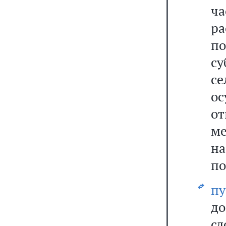
ча
ра
по
с
с
ос
о
м
н
по
пу
до
с