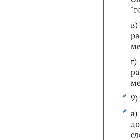
"г
в
р
ме
г
р
ме
9)
а
до
с