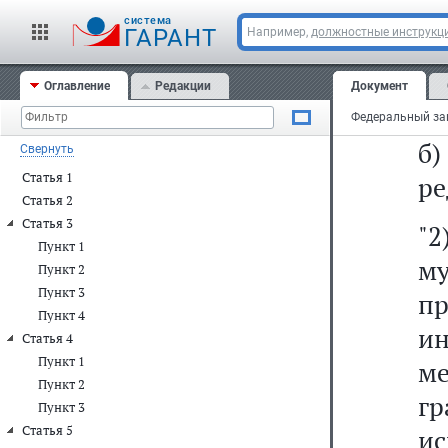
а
cистема
до
ГАРАНТ
Например,
должностные инструкц
с
Оглавление
Редакции
Документ
"г
б
Свернуть
Статья 1
ре
Статья 2
Статья 3
"2
Пункт 1
м
Пункт 2
Пункт 3
пр
Пункт 4
и
Статья 4
Пункт 1
м
Пункт 2
г
Пункт 3
Статья 5
и