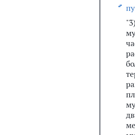
пу
"3
м
ча
р
бо
те
р
пл
му
д
м