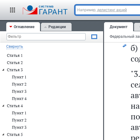
ав
cистема
р
ГАРАНТ
Например,
делистинг акций
о
Оглавление
Редакции
Документ
по
б
Свернуть
Статья 1
со
Статья 2
Статья 3
"3
Пункт 1
с
Пункт 2
Пункт 3
а
Пункт 4
н
Статья 4
Пункт 1
п
Пункт 2
ав
Пункт 3
Статья 5
р