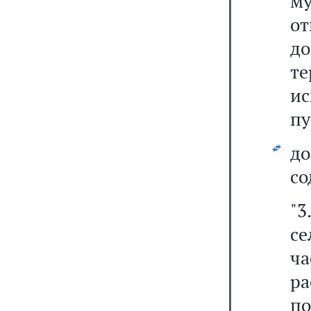
м
о
д
т
и
пу
д
со
"3
с
ча
ра
по