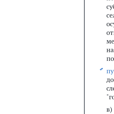
с
с
ос
о
м
н
по
пу
до
с
"г
в