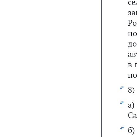
с
з
Р
п
д
ав
в 
по
8)
а
Са
б)