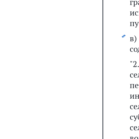
г
и
пу
в
со
"2
се
п
и
с
с
с
в