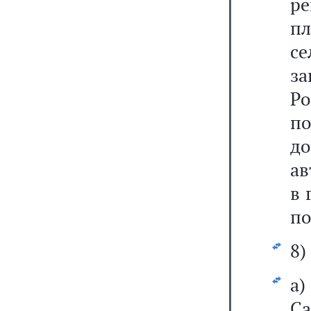
р
пл
с
з
Р
п
д
ав
в 
по
8)
а
Са