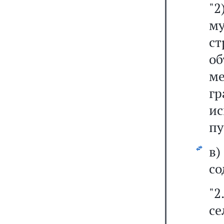
"2
м
с
об
м
г
и
пу
в
со
"2
се