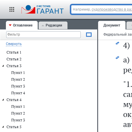
д
cистема
ав
ГАРАНТ
Например,
судопроизводство в ра
н
Оглавление
Редакции
Документ
за
4)
Свернуть
Статья 1
а
Статья 2
Статья 3
ре
Пункт 1
Пункт 2
"
Пункт 3
са
Пункт 4
Статья 4
м
Пункт 1
о
Пункт 2
Пункт 3
ав
Статья 5