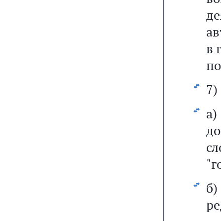
д
ав
в 
по
7)
а
до
с
"г
б
ре