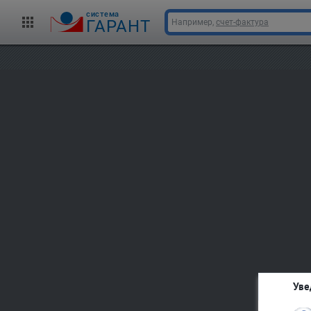
cистема
ГАРАНТ
Например,
счет-фактура
Уве