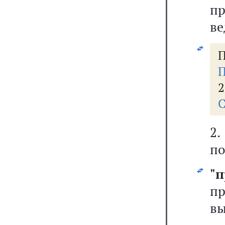
п
ве
П
П
2
С
2.
по
"
п
вы