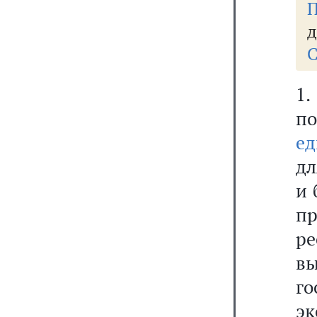
П
д
С
1
п
ед
дл
и 
пр
р
вы
г
эк