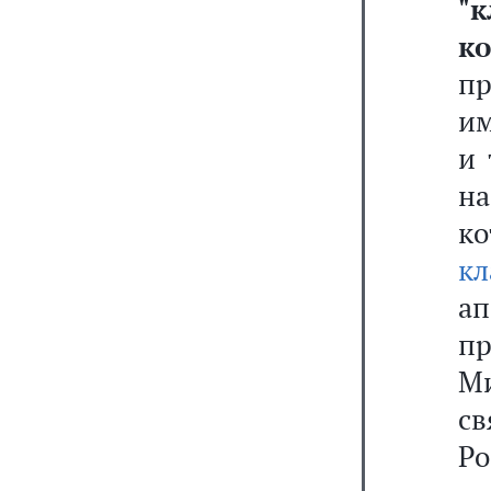
"
ко
п
и
и 
н
ко
кл
ап
п
М
с
Ро