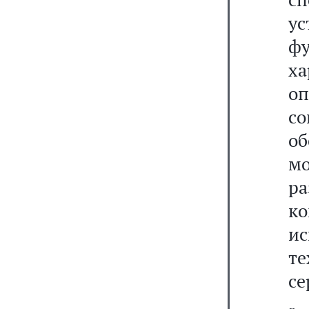
у
фу
х
о
с
об
м
р
к
и
т
се