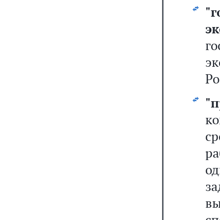
"
э
г
эк
Ро
"
к
ср
ра
о
з
в
с