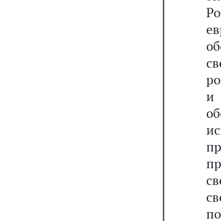
Ро
е
об
св
ро
и
о
и
пр
п
с
св
п