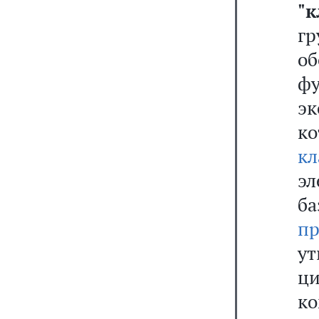
"
гр
о
фу
э
ко
кл
э
ба
п
у
ци
ко