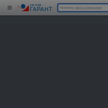
cистема
ГАРАНТ
Например,
закон о спецоценке