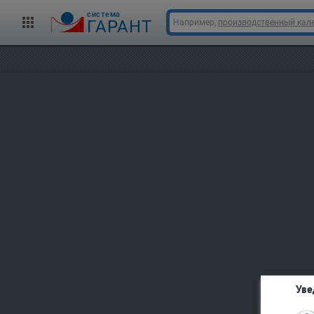
cистема
ГАРАНТ
Например,
производственный кале
Уве