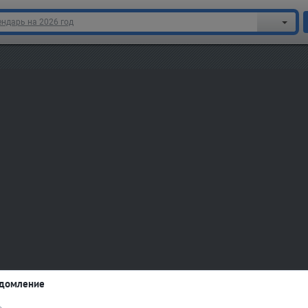
ндарь на 2026 год
домление