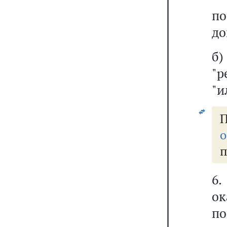
п
до
"р
"и
о
п
6
ок
по