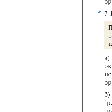
ор
7.
о
п
а
ок
по
ор
"р
"и