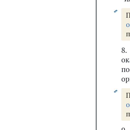
о
п
8
ок
по
ор
о
п