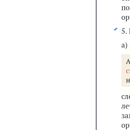
по
ор
5.
а)
А
с
н
с
л
з
ор