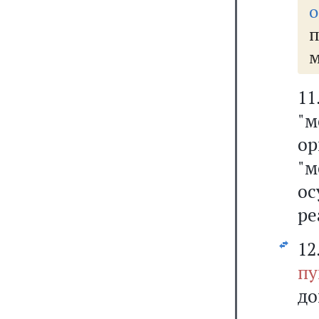
о
м
1
"
о
"м
о
ре
1
пу
до