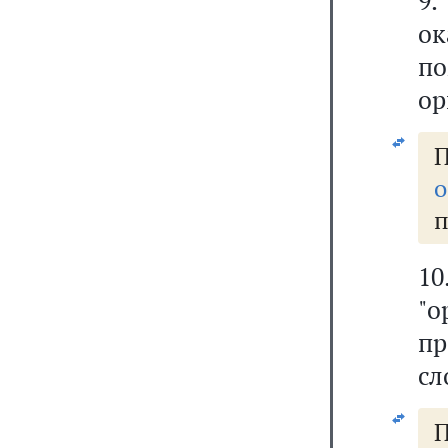
9
ок
по
ор
о
п
1
"о
п
сл