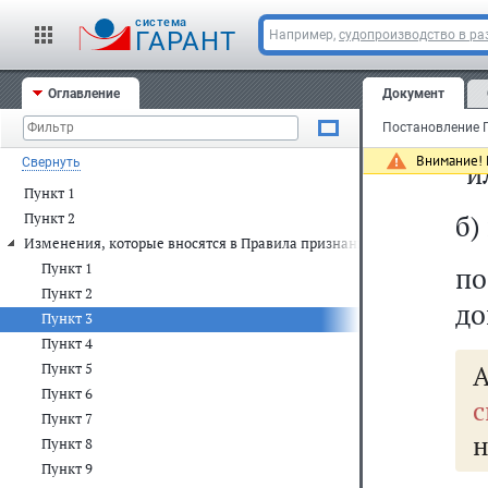
cистема
ГАРАНТ
Например,
судопроизводство в ра
3.
Оглавление
Документ
"р
Внимание! 
Свернуть
"и
Пункт 1
б)
Пункт 2
Изменения, которые вносятся в Правила признания лица инвалидом
Пункт 1
п
Пункт 2
до
Пункт 3
Пункт 4
А
Пункт 5
Пункт 6
с
Пункт 7
н
Пункт 8
Пункт 9