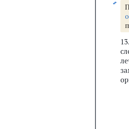
о
п
13
с
л
з
ор