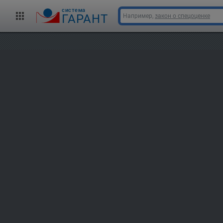
cистема
ГАРАНТ
Например,
закон о спецоценке