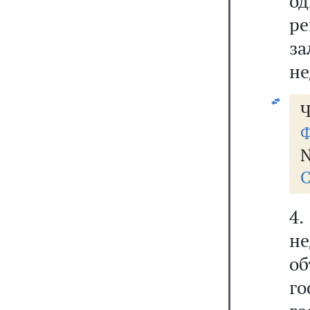
о
р
з
не
Ч
Ф
N
С
4
н
о
го