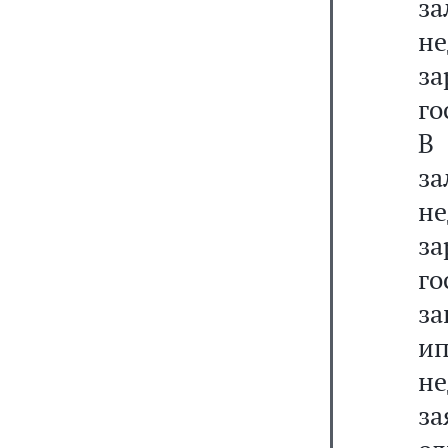
з
н
з
го
В
з
н
з
го
за
и
н
з