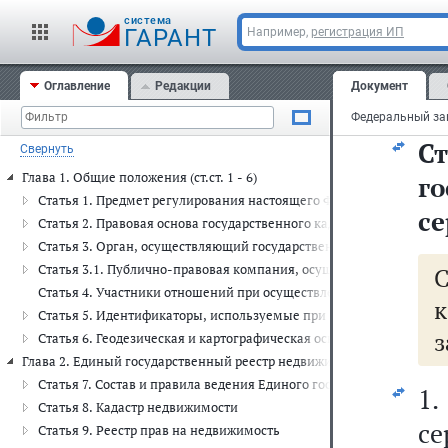
г
cистема
со
ГАРАНТ
Например,
регистрация ИП
пр
Оглавление
Редакции
Документ
ча
Ст
Свернуть
Глава 1. Общие положения (ст.ст. 1 - 6)
г
Статья 1. Предмет регулирования настоящего Федерального зако
се
Статья 2. Правовая основа государственного кадастрового учета и
Статья 3. Орган, осуществляющий государственный кадастровый 
Статья 3.1. Публично-правовая компания, осуществляющая полном
Статья 4. Участники отношений при осуществлении государственн
к
Статья 5. Идентификаторы, используемые при ведении Единого г
з
Статья 6. Геодезическая и картографическая основы Единого гос
Глава 2. Единый государственный реестр недвижимости (ст.ст. 7 - 13)
Статья 7. Состав и правила ведения Единого государственного ре
1
Статья 8. Кадастр недвижимости
се
Статья 9. Реестр прав на недвижимость