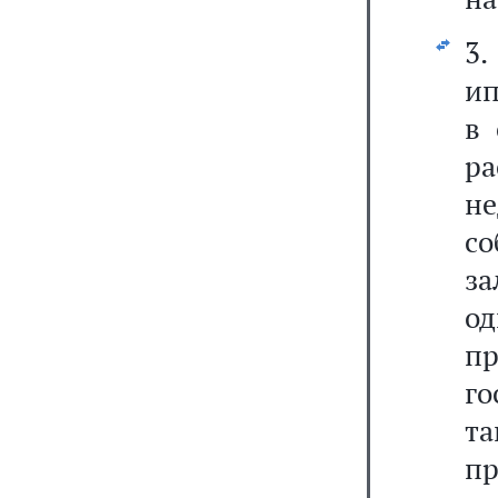
3
ип
в 
р
н
со
за
о
п
го
т
п