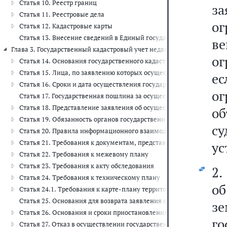
Статья 10. Реестр границ
за
Статья 11. Реестровые дела
о
Статья 12. Кадастровые карты
Статья 13. Внесение сведений в Единый государственный реестр
в
Глава 3. Государственный кадастровый учет недвижимого имущества 
ог
Статья 14. Основания государственного кадастрового учета и гос
Статья 15. Лица, по заявлению которых осуществляются государс
ес
Статья 16. Сроки и дата осуществления государственного кадастр
о
Статья 17. Государственная пошлина за осуществление государств
Статья 18. Представление заявления об осуществлении государст
о
Статья 19. Обязанность органов государственной власти, органо
с
Статья 20. Правила информационного взаимодействия кадастрово
Статья 21. Требования к документам, представляемым для осущест
ус
Статья 22. Требования к межевому плану
Статья 23. Требования к акту обследования
2.
Статья 24. Требования к техническому плану
об
Статья 24.1. Требования к карте-плану территории
Статья 25. Основания для возврата заявления и документов, пред
з
Статья 26. Основания и сроки приостановления осуществления гос
г
Статья 27. Отказ в осуществлении государственного кадастрового 