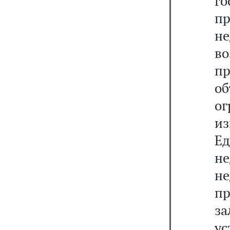
го
пр
н
в
пр
о
ог
из
Е
н
не
п
з
ус