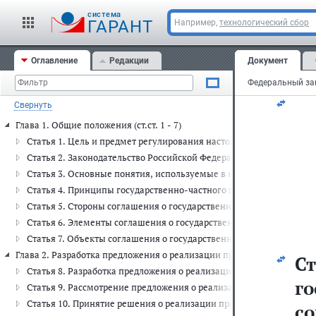
те
cистема
ГАРАНТ
Например,
технологический сбор
д
Оглавление
Редакции
Документ
до
Свернуть
Глава 1. Общие положения (ст.ст. 1 - 7)
Статья 1. Цель и предмет регулирования настоящего Федеральног
Статья 2. Законодательство Российской Федерации о государств
Статья 3. Основные понятия, используемые в настоящем Федера
Статья 4. Принципы государственно-частного партнерства, муни
Статья 5. Стороны соглашения о государственно-частном партне
Статья 6. Элементы соглашения о государственно-частном партн
Статья 7. Объекты соглашения о государственно-частном партне
Глава 2. Разработка предложения о реализации проекта государстве
С
Статья 8. Разработка предложения о реализации проекта государ
го
Статья 9. Рассмотрение предложения о реализации проекта госу
Статья 10. Принятие решения о реализации проекта государствен
с