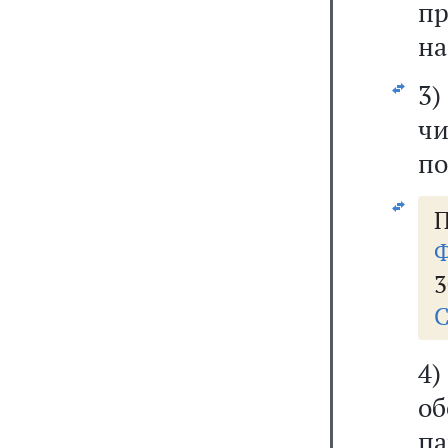
п
на
3)
ч
по
П
Ф
3
С
4)
о
п