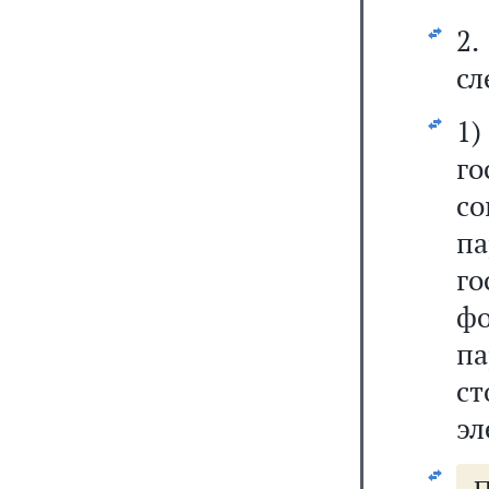
2.
сл
1
го
с
п
го
ф
п
ст
эл