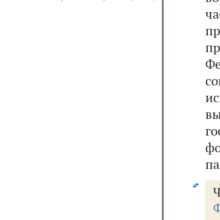
ча
п
п
Фе
с
ис
в
го
ф
па
Ч
Ф