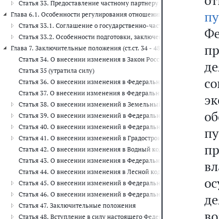
от
Статья 33. Предоставление частному партнеру земельного участка,
пу
Глава 6.1. Особенности регулирования отношений, возникающих в 
Статья 33.1. Соглашение о государственно-частном партнерств
Ф
Статья 33.2. Особенности подготовки, заключения, исполнения
п
Глава 7. Заключительные положения (ст.ст. 34 - 48)
Статья 34. О внесении изменения в Закон Российской Федерации 
д
Статья 35 (утратила силу)
с
Статья 36. О внесении изменения в Федеральный закон "Об отход
Статья 37. О внесении изменения в Федеральный закон "Об оцено
э
Статья 38. О внесении изменений в Земельный кодекс Российско
о
Статья 39. О внесении изменений в Федеральный закон "О несосто
Статья 40. О внесении изменений в Федеральный закон "Об элект
п
Статья 41. О внесении изменений в Градостроительный кодекс Р
пр
Статья 42. О внесении изменения в Водный кодекс Российской Ф
Статья 43. О внесении изменения в Федеральный закон "О защит
в
Статья 44. О внесении изменения в Лесной кодекс Российской Фе
ос
Статья 45. О внесении изменений в Федеральный закон "Об авто
Статья 46. О внесении изменений в Федеральный закон "О допо
д
Статья 47. Заключительные положения
в
Статья 48. Вступление в силу настоящего Федерального закона