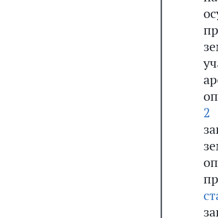
о
п
з
уч
а
оп
2 
за
з
оп
п
с
за