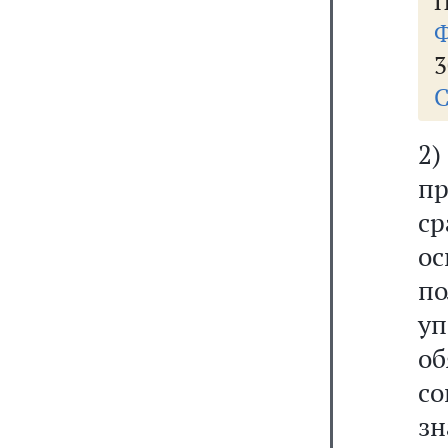
П
Ф
3
С
2)
п
с
о
п
у
о
с
зн