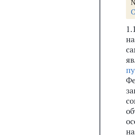
№
С
1.
н
са
я
пу
Ф
за
со
о
ос
на