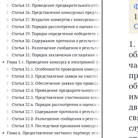
Ф
Статья 25. Проведение предварительного отбора участников конк
Статья 26. Представление конкурсных предложений
1
Статья 27. Вскрытие конвертов с конкурсными предложениями
С
Статья 28. Порядок рассмотрения и оценки конкурсных предложе
Статья 29. Порядок определения победителя конкурса
Статья 30. Содержание протокола о результатах проведения конку
1
Статья 31. Размещение сообщения о результатах проведения конк
о
Статья 32. Порядок заключения соглашения о государственно-ча
Глава 5.1. Проведение конкурса в электронной форме (ст. 32.1 - 32.9)
ч
Статья 32.1. Особенности проведения конкурса в электронной фо
п
Статья 32.2. Представление заявок на участие в конкурсе в элект
о
Статья 32.3. Обеспечение заявки при проведении конкурса в эле
Статья 32.4. Проведение предварительного отбора участников кон
им
Статья 32.5. Представление участниками конкурса в электронно
д
Статья 32.6. Порядок рассмотрения и оценки конкурсных предло
Статья 32.7. Содержание протокола о результатах проведения кон
св
Статья 32.8. Размещение сообщения о результатах проведения ко
сл
Статья 32.9. Последствия признания конкурса в электронной фор
Глава 6. Предоставление частному партнеру земельного участка, лесно