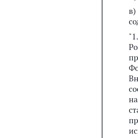
в
со
"1
Р
п
Фо
В
с
н
с
п
ис