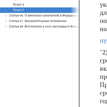
ук
Пункт 4
Пункт 5
д
Статья 46. О внесении изменений в Федеральный закон "О допо
оп
Статья 47. Заключительные положения
Статья 48. Вступление в силу настоящего Федерального закона
на
пу
"2
с
в
п
П
ср
г