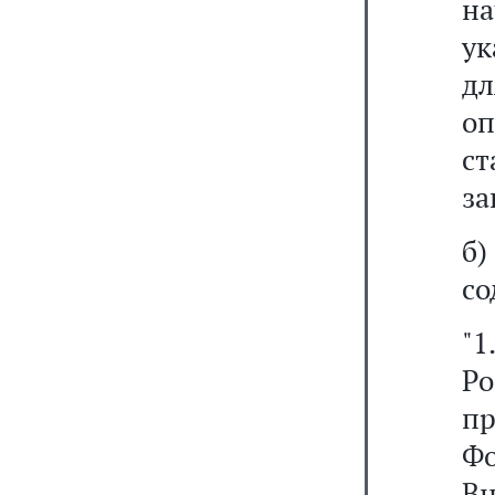
на
ук
д
оп
с
за
б
со
"1
Р
п
Фо
В