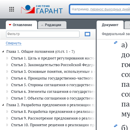
ч
cистема
ГАРАНТ
Например,
перенос выходных дней
му
Оглавление
Редакции
Документ
5)
а
Свернуть
Глава 1. Общие положения (ст.ст. 1 - 7)
д
Статья 1. Цель и предмет регулирования настоящего Федеральног
го
Статья 2. Законодательство Российской Федерации о государств
Статья 3. Основные понятия, используемые в настоящем Федера
с
Статья 4. Принципы государственно-частного партнерства, муни
п
Статья 5. Стороны соглашения о государственно-частном партне
со
Статья 6. Элементы соглашения о государственно-частном партн
Статья 7. Объекты соглашения о государственно-частном партне
п
Глава 2. Разработка предложения о реализации проекта государстве
му
Статья 8. Разработка предложения о реализации проекта государ
Статья 9. Рассмотрение предложения о реализации проекта госу
Статья 10. Принятие решения о реализации проекта государствен
б