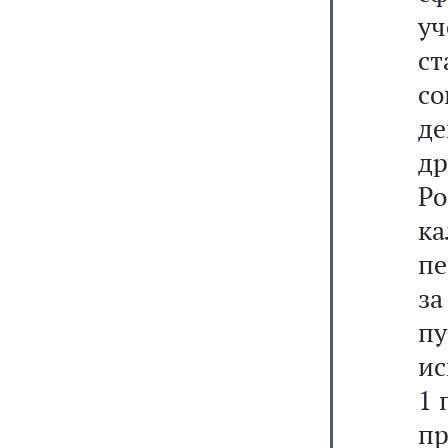
у
с
с
д
д
Р
к
пе
за
п
ис
1 
пр