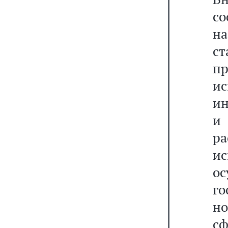
с
н
с
п
ис
ин
и
р
и
ос
г
но
с