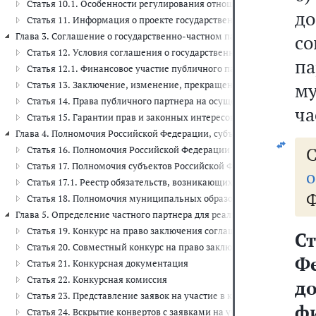
Статья 10.1. Особенности регулирования отношений, возникающи
до
Статья 11. Информация о проекте государственно-частного партн
Глава 3. Соглашение о государственно-частном партнерстве, соглаше
со
Статья 12. Условия соглашения о государственно-частном партне
п
Статья 12.1. Финансовое участие публичного партнера
м
Статья 13. Заключение, изменение, прекращение соглашения о го
Статья 14. Права публичного партнера на осуществление контро
ча
Статья 15. Гарантии прав и законных интересов частного партне
Глава 4. Полномочия Российской Федерации, субъектов Российской Ф
Статья 16. Полномочия Российской Федерации в сфере государств
Статья 17. Полномочия субъектов Российской Федерации в сфере 
о
Статья 17.1. Реестр обязательств, возникающих при исполнении 
Ф
Статья 18. Полномочия муниципальных образований в сфере мун
Глава 5. Определение частного партнера для реализации проекта гос
Статья 19. Конкурс на право заключения соглашения о государст
Ст
Статья 20. Совместный конкурс на право заключения соглашения
Ф
Статья 21. Конкурсная документация
Статья 22. Конкурсная комиссия
д
Статья 23. Представление заявок на участие в конкурсе
ф
Статья 24. Вскрытие конвертов с заявками на участие в конкурсе