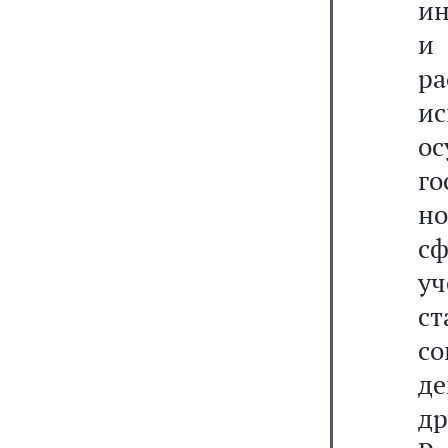
ин
и
р
и
ос
г
но
с
у
с
с
д
д