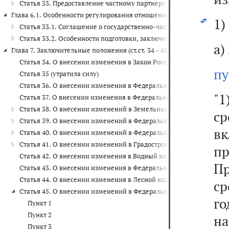
Статья 33. Предоставление частному партнеру земельного участка,
Глава 6.1. Особенности регулирования отношений, возникающих в 
1)
Статья 33.1. Соглашение о государственно-частном партнерств
Статья 33.2. Особенности подготовки, заключения, исполнения
а)
Глава 7. Заключительные положения (ст.ст. 34 - 48)
Статья 34. О внесении изменения в Закон Российской Федерации 
пу
Статья 35 (утратила силу)
Статья 36. О внесении изменения в Федеральный закон "Об отход
"1
Статья 37. О внесении изменения в Федеральный закон "Об оцено
Статья 38. О внесении изменений в Земельный кодекс Российско
с
Статья 39. О внесении изменений в Федеральный закон "О несосто
в
Статья 40. О внесении изменений в Федеральный закон "Об элект
Статья 41. О внесении изменений в Градостроительный кодекс Р
п
Статья 42. О внесении изменения в Водный кодекс Российской Ф
П
Статья 43. О внесении изменения в Федеральный закон "О защит
Статья 44. О внесении изменения в Лесной кодекс Российской Фе
ср
Статья 45. О внесении изменений в Федеральный закон "Об авто
г
Пункт 1
Пункт 2
на
Пункт 3