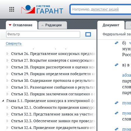
"5)
мун
Статья 19. Конкурс на право заключения соглашения о государст
cистема
ГАРАНТ
Например,
делистинг акций
Статья 20. Совместный конкурс на право заключения соглашения
2) в
Статья 21. Конкурсная документация
Оглавление
Редакции
Документ
а)
Статья 22. Конкурсная комиссия
мун
Статья 23. Представление заявок на участие в конкурсе
Статья 24. Вскрытие конвертов с заявками на участие в конкурсе
б)
Свернуть
Статья 25. Проведение предварительного отбора участников конк
мун
Статья 26. Представление конкурсных предложений
Рос
Статья 27. Вскрытие конвертов с конкурсными предложениями
в) в
Статья 28. Порядок рассмотрения и оценки конкурсных предложе
Статья 29. Порядок определения победителя конкурса
абз
пар
Статья 30. Содержание протокола о результатах проведения конку
сло
Статья 31. Размещение сообщения о результатах проведения конк
пар
Статья 32. Порядок заключения соглашения о государственно-ча
Глава 5.1. Проведение конкурса в электронной форме (ст. 32.1 - 32.9)
пун
Статья 32.1. Особенности проведения конкурса в электронной фо
пун
Статья 32.2. Представление заявок на участие в конкурсе в элект
сло
Статья 32.3. Обеспечение заявки при проведении конкурса в эле
Статья 32.4. Проведение предварительного отбора участников кон
пун