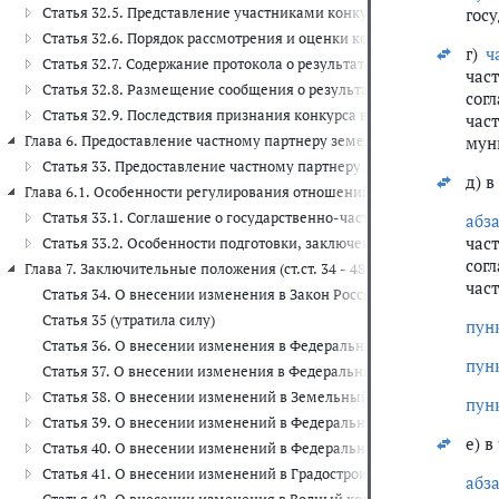
Статья 32.5. Представление участниками конкурса в электронно
гос
Статья 32.6. Порядок рассмотрения и оценки конкурсных предло
г)
ч
Статья 32.7. Содержание протокола о результатах проведения кон
час
Статья 32.8. Размещение сообщения о результатах проведения ко
сог
Статья 32.9. Последствия признания конкурса в электронной фор
час
Глава 6. Предоставление частному партнеру земельного участка, лесно
мун
Статья 33. Предоставление частному партнеру земельного участка,
д) в
Глава 6.1. Особенности регулирования отношений, возникающих в 
Статья 33.1. Соглашение о государственно-частном партнерств
абз
час
Статья 33.2. Особенности подготовки, заключения, исполнения
сог
Глава 7. Заключительные положения (ст.ст. 34 - 48)
час
Статья 34. О внесении изменения в Закон Российской Федерации 
Статья 35 (утратила силу)
пун
Статья 36. О внесении изменения в Федеральный закон "Об отход
пун
Статья 37. О внесении изменения в Федеральный закон "Об оцено
Статья 38. О внесении изменений в Земельный кодекс Российско
пун
Статья 39. О внесении изменений в Федеральный закон "О несосто
е) в
Статья 40. О внесении изменений в Федеральный закон "Об элект
Статья 41. О внесении изменений в Градостроительный кодекс Р
абз