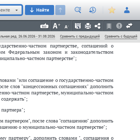
дарственно-частном партнерстве, соглашение о
ой автомобильной дороги.";
ерстве
енте
Найти
стном партнерстве
рственно-частном партнерстве, соглашений о
льная ред. 26.06.2026 - 31.08.2026
Сравнить с предыдущей
Сравнить с будущей
дарственно-частном партнерстве, соглашений о
щим Федеральным законом и законодательством
ниципально-частном партнерстве";
ловами "или соглашение о государственно-частном
после слов "концессионных соглашениях" дополнить
венно-частном партнерстве, муниципально-частном
урса
 содержать";
 партнера";
м партнером", после слова "соглашению" дополнить
глашению о муниципально-частном партнерстве";
му партнеру", дополнить словами ", соглашения о