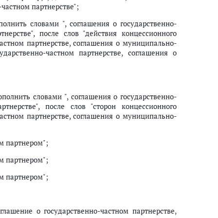
-частном партнерстве";
олнить словами ", соглашения о государственно-
ков конкурса в электронной форме о результатах проведения конкурса в
нерстве", после слов "действия концессионного
частном партнерстве, соглашения о муниципально-
ударственно-частном партнерстве, соглашения о
 и их использование
шения о государственно-частном партнерстве, соглашения о муниципал
х являются объекты информационных технологий или объекты информац
полнить словами ", соглашения о государственно-
ртнерстве", после слов "сторон концессионного
глашения о муниципально-частном партнерстве, объектом которых явл
частном партнерстве, соглашения о муниципально-
м партнером";
м партнером";
м партнером";
оглашение о государственно-частном партнерстве,