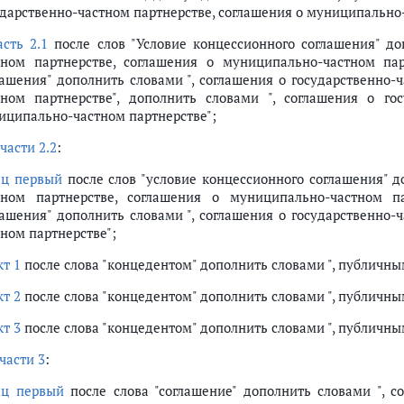
й форме конкурсных предложений
ударственно-частном партнерстве, соглашения о муниципально
жений, представленных участниками конкурса в электронной форме
асть 2.1
после слов "Условие концессионного соглашения" доп
курса в электронной форме и срок его подписания, уведомление участни
тном партнерстве, соглашения о муниципально-частном парт
нкурса в электронной форме
лашения" дополнить словами ", соглашения о государственно-
ме несостоявшимся
тном партнерстве", дополнить словами ", соглашения о гос
го участка, водного объекта, участка недр и их использование (ст. 33)
иципально-частном партнерстве";
 лесного участка, водного объекта, части водного объекта, участка недр
части 2.2
:
связи с подготовкой, заключением, исполнением и прекращением согла
е, соглашение о муниципально-частном партнерстве, объектом которы
ац первый
после слов "условие концессионного соглашения" до
тном партнерстве, соглашения о муниципально-частном па
 и прекращения соглашения о государственно-частном партнерстве, со
лашения" дополнить словами ", соглашения о государственно-
тном партнерстве";
"О недрах"
кт 1
после слова "концедентом" дополнить словами ", публичны
ах производства и потребления"
кт 2
после слова "концедентом" дополнить словами ", публичны
чной деятельности в Российской Федерации"
й Федерации
кт 3
после слова "концедентом" дополнить словами ", публичны
ятельности (банкротстве)"
части 3
:
роэнергетике"
оссийской Федерации
ац первый
после слова "соглашение" дополнить словами ", с