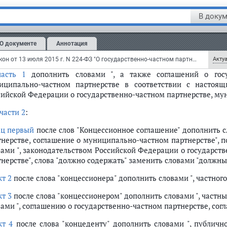
 публичным партнером в случае, если соглашение о госу
иципально-частном партнерстве заключены в отношении частн
венно-частном партнерстве, соглашения о муниципально-частном партн
В докум
 о государственно-частном партнерстве, соглашения о муниципально-ча
статье 38
:
О документе
Аннотация
наименование
дополнить словами ", соглашений о госуда
иципально-частном партнерстве";
Федеральный закон от 13 июля 2015 г. N 224-ФЗ "О государственно-частном партнерстве, муниципально-частном партнерстве в Российской Федерации и внесении изменений в отдельные законодательные акты Российской Федерации" (с изменениями и дополнениями)
Актуа
часть 1
дополнить словами ", а также соглашений о госу
урса
иципально-частном партнерстве в соответствии с настоя
сийской Федерации о государственно-частном партнерстве, му
части 2
:
ний
ац первый
после слов "Концессионное соглашение" дополнить с
тнерстве, соглашение о муниципально-частном партнерстве", 
рса и срок его подписания
вами ", законодательством Российской Федерации о государст
урса, уведомление участников конкурса о результатах проведения конк
тнерстве", слова "должно содержать" заменить словами "должны
стном партнерстве, соглашения о муниципально-частном партнерстве
кт 2
после слова "концессионера" дополнить словами ", частного
рме
кт 3
после слова "концессионером" дополнить словами ", частны
ронной форме
вами ", соглашению о государственно-частном партнерстве, со
ктронной форме
курса в электронной форме
кт 4
после слова "концеденту" дополнить словами ", публично