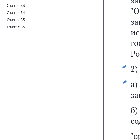
за
Статья 33
"
Статья 34
за
Статья 35
Статья 36
и
г
Ро
2)
а
за
б)
со
"