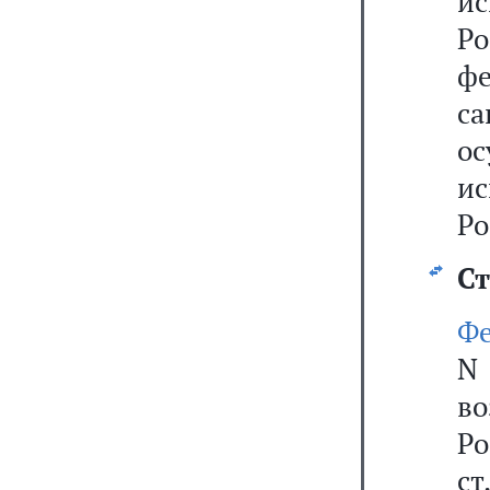
и
Р
ф
са
ос
и
Ро
Ст
Фе
N
во
Р
ст