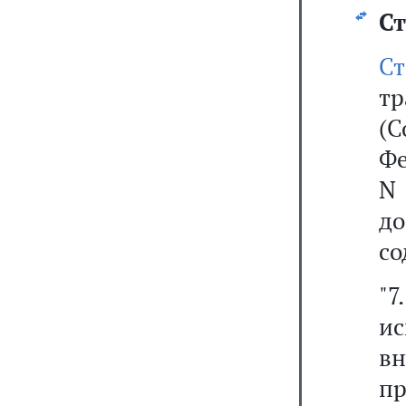
Ст
Ст
т
(С
Фе
N 
д
со
"
и
в
пр