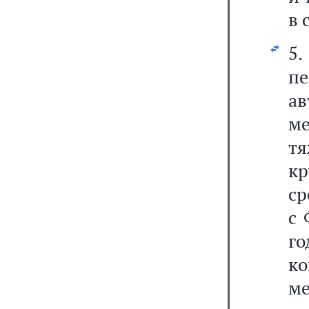
в 
5
пе
а
м
т
к
ср
с 
г
к
м