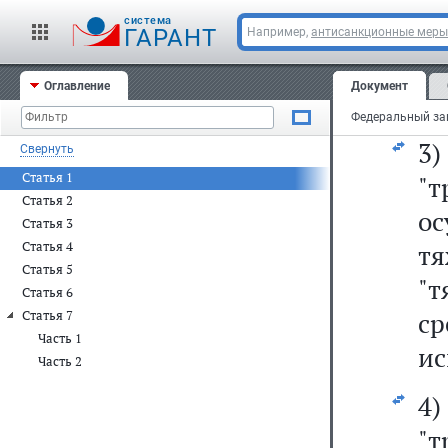
(и
cистема
ср
ГАРАНТ
Например,
антисанкционные меры
о
Оглавление
Документ
гр
3
Свернуть
Статья 1
"
Статья 2
о
Статья 3
Статья 4
тя
Статья 5
"
Статья 6
ср
Статья 7
Часть 1
ис
Часть 2
4
"