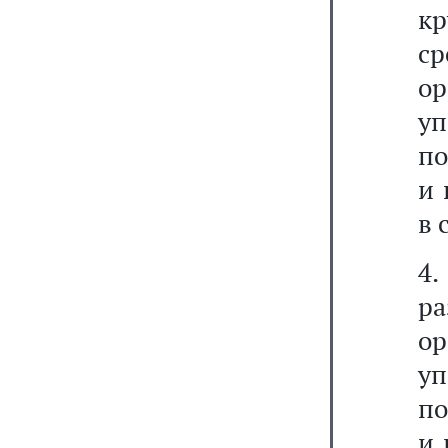
к
ср
о
уп
по
и 
в 
4
ра
о
уп
по
и 