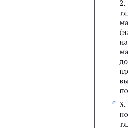
2.
тя
ма
(и
на
ма
до
пр
в
по
3.
п
т