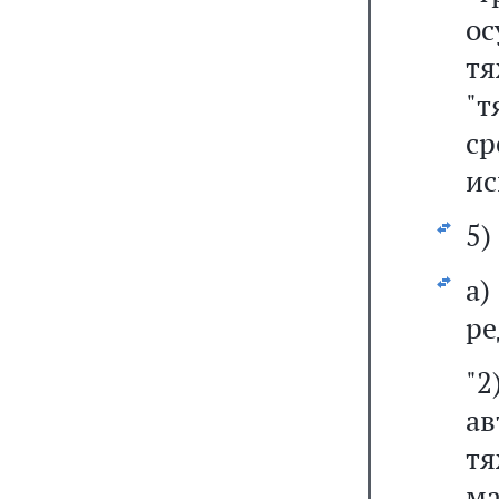
о
тя
"
ср
ис
5)
а
ре
"
а
тя
ма