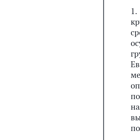
1.
к
ср
о
г
Е
м
о
по
н
в
по