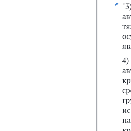
"
а
тя
ос
я
4
а
к
ср
гр
ис
на
к