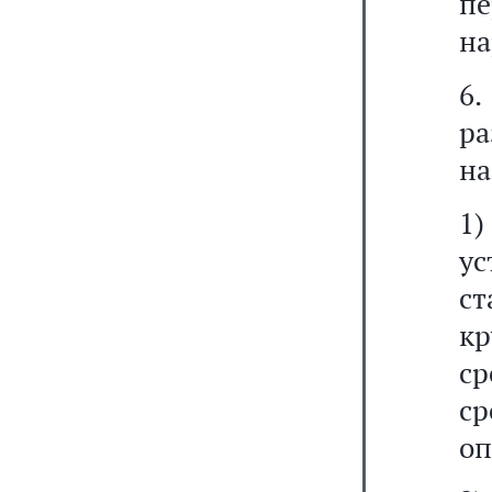
п
на
6
ра
на
1
у
ст
к
с
ср
оп