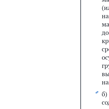
(и
на
ма
до
к
ср
о
г
вы
на
б)
со