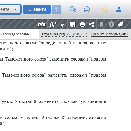
ациями (за исключением сельскохозяйственных
енте
Найти
иках, принадлежащих этим организациям на праве
о из винограда, выращенного на виноградниках,
 в реестр виноградных насаждений.";
Федеральный закон от 29 июня 2015 г. N 182-ФЗ "О внесении изменений в Федеральный закон "О государственном регулировании производства и оборота этилового спирта, алкогольной и спиртосодержащей продукции и об ограничении потребления (распития) алкогольной продукции" (с изменениями и дополнениями)
Актуальная ред. 29.12.2017 - ?
Сравнить с предыдущей
ополнить словами "определенный в порядке и по
и, и";
м Таможенного союза" заменить словами "правом
 Таможенного союза" заменить словами "правом
ункта 2 статьи 8" заменить словами "указанной в
и седьмым пункта 2 статьи 8" заменить словами
8";