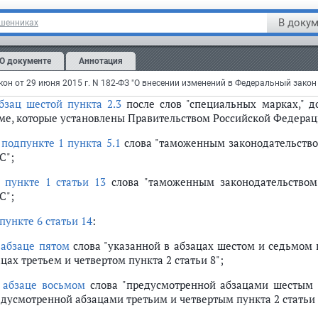
менованием места происхождения осуществляется организ
В докум
ошенниках
аропроизводителей) из винограда, выращенного на виноградн
ственности, аренды или на ином законном основании, либ
орые принадлежат другим лицам и сведения о которых внесены
О документе
Аннотация
статье 12
:
бзац шестой пункта 2.3
после слов "специальных марках," д
ме, которые установлены Правительством Российской Федераци
в
подпункте 1 пункта 5.1
слова "таможенным законодательство
С";
в
пункте 1 статьи 13
слова "таможенным законодательством
С";
пункте 6 статьи 14
:
в
абзаце пятом
слова "указанной в абзацах шестом и седьмом п
цах третьем и четвертом пункта 2 статьи 8";
в
абзаце восьмом
слова "предусмотренной абзацами шестым 
едусмотренной абзацами третьим и четвертым пункта 2 статьи 