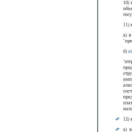
10)
объ
гос
11) 
а) 
"пр
б)
а
"от
про
стр
имп
алк
сис
пре
пла
нало
12) 
а) 