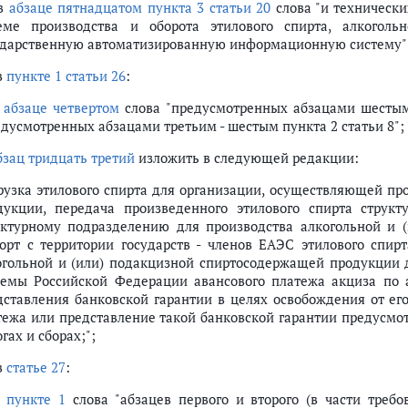
 в
абзаце пятнадцатом пункта 3 статьи 20
слова "и техническ
еме производства и оборота этилового спирта, алкогол
ударственную автоматизированную информационную систему"
в
пункте 1 статьи 26
:
в
абзаце четвертом
слова "предусмотренных абзацами шестым 
едусмотренных абзацами третьим - шестым пункта 2 статьи 8";
бзац тридцать третий
изложить в следующей редакции:
грузка этилового спирта для организации, осуществляющей пр
дукции, передача произведенного этилового спирта струк
уктурному подразделению для производства алкогольной и 
орт с территории государств - членов ЕАЭС этилового спир
огольной и (или) подакцизной спиртосодержащей продукции
темы Российской Федерации авансового платежа акциза по
дставления банковской гарантии в целях освобождения от его
тежа или представление такой банковской гарантии предусмо
гах и сборах;";
в
статье 27
:
в
пункте 1
слова "абзацев первого и второго (в части треб