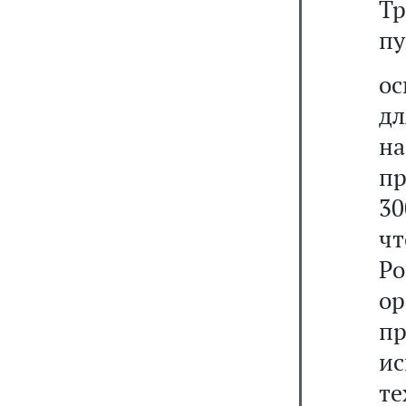
Тр
пу
ос
д
н
пр
30
ч
Р
о
п
и
т