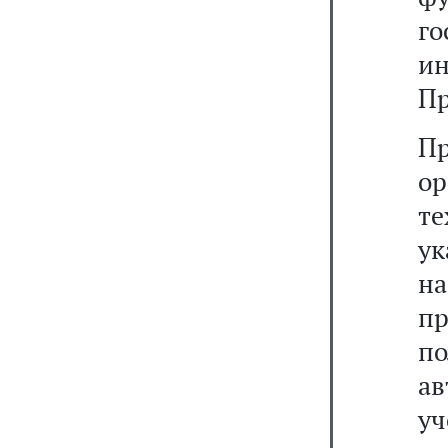
г
ин
Пр
П
о
т
ук
на
п
п
а
уч