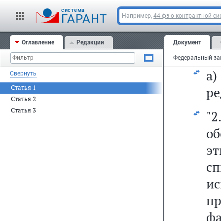
cистема
ГАРАНТ
Например,
44-фз о контрактной си
С
Оглавление
Редакции
Документ
3)
а
Свернуть
Статья 1
ре
Статья 2
Статья 3
"
о
э
с
и
п
ф