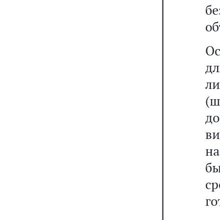
бе
об
Ос
дл
л
(
д
в
на
б
ср
го