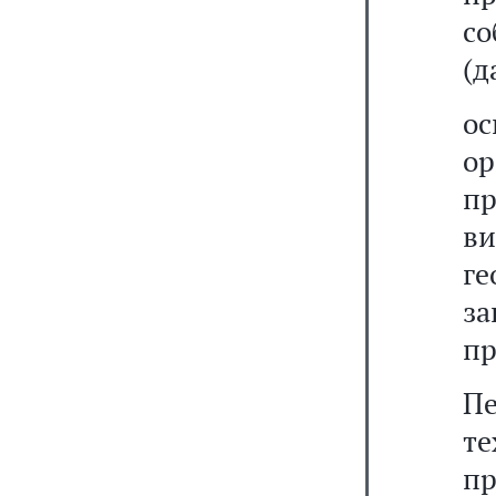
с
(д
ос
о
пр
в
г
з
пр
П
т
п