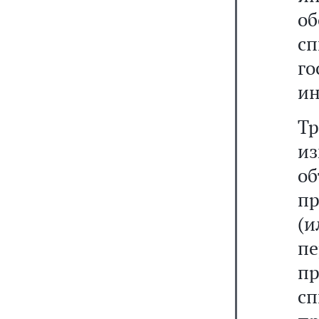
об
сп
г
ин
Тр
и
о
пр
(и
п
п
сп