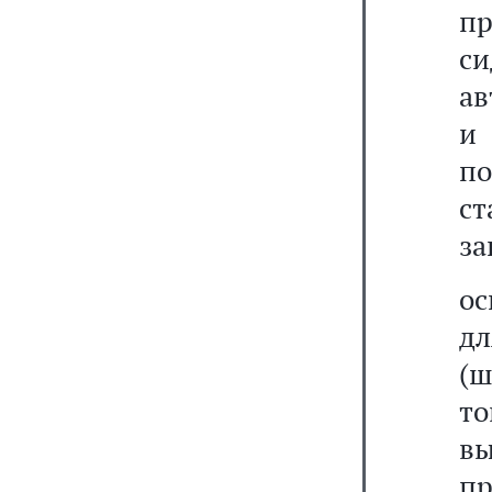
пр
си
ав
и
п
с
за
ос
дл
(ш
то
в
п