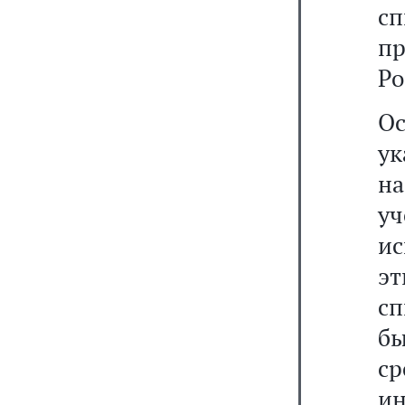
сп
пр
Ро
Ос
ук
на
у
и
э
с
б
с
ин