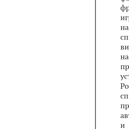
ф
иг
н
с
в
на
пр
у
Р
с
п
ав
и