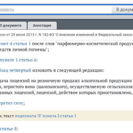
рота этилового спирта, алкогольной и спиртосодержащей про
огольной продукции" (в редакции Федерального закон
В докум
ламенты
нодательства Российской Федерации, 1995, N 48, ст. 4553; 1999, N 2
, N 45, ст. 4377; 2005, N 30, ст. 3113; 2006, N 1, ст. 20; 2007, N 
О документе
Аннотация
3616; 2009, N 1, ст. 21; N 52, ст. 6450; 2011, N 30, ст. 4566; 2012, N 
 ст. 43, 44, 47; N 14, ст. 2022) следующие изменения:
ункт 4 статьи 1
после слов "парфюмерно-косметической продук
едств личной гигиены";
пункте 1 статьи 6
:
бзац четвертый
изложить в следующей редакции:
дача лицензий на розничную продажу алкогольной продукции
а, игристого вина (шампанского), осуществляемую сельскохоз
анных лицензий, лицензий, действие которых приостановлено,
тратил силу
;
м. текст
подпункта "б" пункта 2 статьи 1
статье 8
: