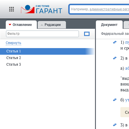
обо
cистема
алк
ГАРАНТ
Например,
административные рег
зако
2004
Оглавление
Редакции
Документ
ст. 
N 1,
1)
п
Свернуть
и ср
Статья 1
2) в
Статья 2
Статья 3
а)
а
"вы
вин
выд
б)
у
С
3) в