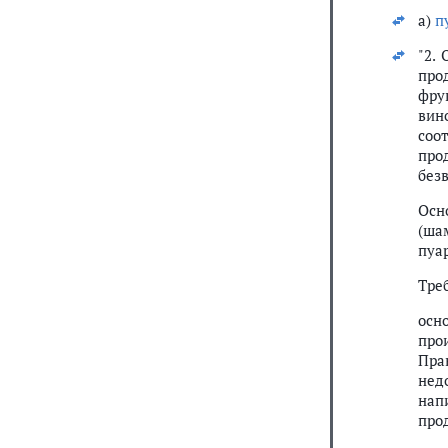
а)
п
"2.
про
фру
вин
соо
про
без
Осн
(ша
пуа
Тре
осн
про
Пра
нед
нап
про