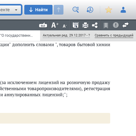
дукции и об ограничении потребления (распития)
а от 7 января 1999 года N 18-ФЗ) (Собрание
енте
Найти
, ст. 245; 2001, N 53, ст. 5022; 2002, N 30, ст. 3026;
1, ст. 11; N 31, ст. 3994; N 49, ст. 6063; 2008, N 30,
53, ст. 7584; 2013, N 30, ст. 4065; N 44, ст. 5635; 2015,
Федеральный закон от 29 июня 2015 г. N 182-ФЗ "О внесении изменений в Федеральный закон "О государственном регулировании производства и оборота этилового спирта, алкогольной и спиртосодержащей продукции и об ограничении потребления (распития) алкогольной продукции" (с изменениями и дополнениями)
Актуальная ред. 29.12.2017 - ?
Сравнить с предыдущей
ции" дополнить словами ", товаров бытовой химии
 (за исключением лицензий на розничную продажу
яйственными товаропроизводителями), регистрация
 и аннулированных лицензий;";