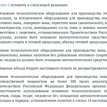
ункт 2
изложить в следующей редакции:
 Основное технологическое оборудование для производства э
дукции, за исключением оборудования для производства эти
ктового вина, ликерного вина, игристого вина (шампанского), 
оматериалов, сусла, виноградного сусла, пива и пивных напит
тветствии с перечнем, устанавливаемым Правительством Рос
дукции, должно быть оснащено автоматическими средств
водного спирта в готовой продукции, объема готовой продукции
овное технологическое оборудование для производства вина, 
мпанского), винных напитков без добавления этилового спирта
ре, медовухи должно быть оснащено автоматическими средства
бование абзаца второго настоящего пункта не распространяется
овное технологическое оборудование для производства пив
изводственной мощностью не более 300 тысяч декалит
вительством Российской Федерации федеральным органом
опустимости использования основного технологического 
итков, сидра, пуаре, медовухи без оснащения автоматически
дукции в порядке, установленном пунктом 6 статьи 14 настоящ