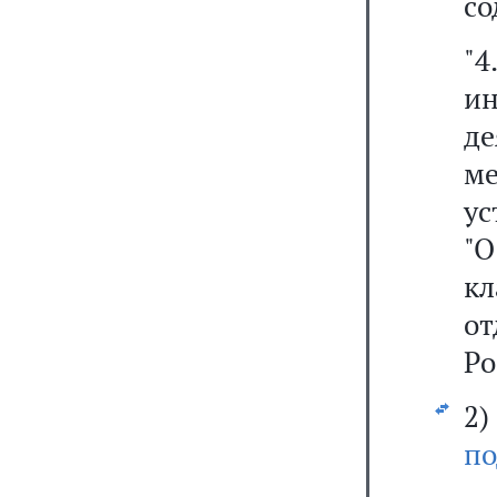
со
"
и
д
ме
ус
"
к
о
Ро
2
по