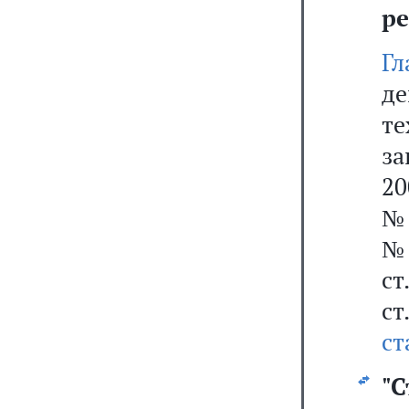
ре
Гл
д
те
за
20
№ 
№ 
ст
ст
ст
"
С