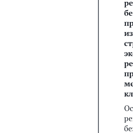
ре
б
п
и
с
э
р
п
м
кл
О
ре
б