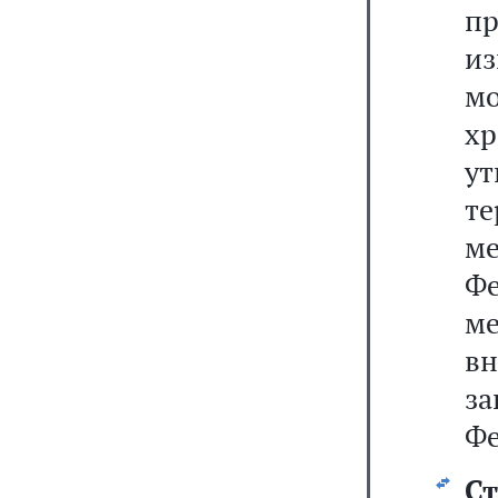
п
из
м
х
у
т
ме
Ф
ме
в
з
Фе
Ст