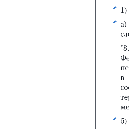
1)
а
сл
"
Ф
пе
в 
с
т
ме
б