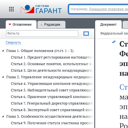
ме
cистема
в
ГАРАНТ
Например,
Домашняя правовая э
з
Оглавление
Редакции
Документ
Фе
Ст
Свернуть
Глава 1. Общие положения (ст.ст. 1 - 3)
Ф
Статья 1. Предмет регулирования настоящего Федерального закон
э
Статья 2. Основные понятия, используемые в настоящем Федера
Статья 3. Цели деятельности международного медицинского клас
на
Глава 2. Управление международным медицинским кластером (ст.ст. 4
Статья 4. Управляющая компания международного медицинского 
С
Статья 5. Наблюдательный совет управляющей компании
ма
Статья 6. Правление управляющей компании
Статья 7. Генеральный директор управляющей компании
э
Статья 8. Экспертный совет управляющей компании
на
Глава 3. Особенности осуществления деятельности участниками проекта
Статья 9. Получение статуса участника проекта и особенности де
Р