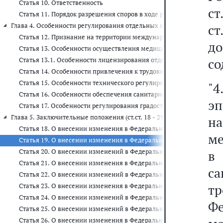
Статья 10. Ответственность
ст
Статья 11. Порядок разрешения споров в ходе реализации соглаш
Глава 4. Особенности регулирования отдельных отношений при реализа
ст
Статья 12. Признание на территории международного медицинско
д
Статья 13. Особенности осуществления медицинской деятельност
со
Статья 13.1. Особенности лицензирования отдельных видов деят
Статья 14. Особенности привлечения к трудовой деятельности ин
Статья 15. Особенности технического регулирования на террито
"4
Статья 16. Особенности обеспечения санитарно-эпидемиологичес
э
Статья 17. Особенности регулирования градостроительной деяте
Глава 5. Заключительные положения (ст.ст. 18 - 29)
н
Статья 18. О внесении изменения в Федеральный закон "О пожарн
ме
Статья 19. О внесении изменения в Федеральный закон "О санит
Статья 20. О внесении изменений в Федеральный закон "О право
в
Статья 21. О внесении изменения в Федеральный закон "О техни
са
Статья 22. О внесении изменений в Федеральный закон "Об элект
т
Статья 23. О внесении изменения в Федеральный закон "О введен
Статья 24. О внесении изменений в Федеральный закон "Об обра
Ф
Статья 25. О внесении изменений в Федеральный закон "Об инно
Статья 26. О внесении изменения в Федеральный закон "О лицен