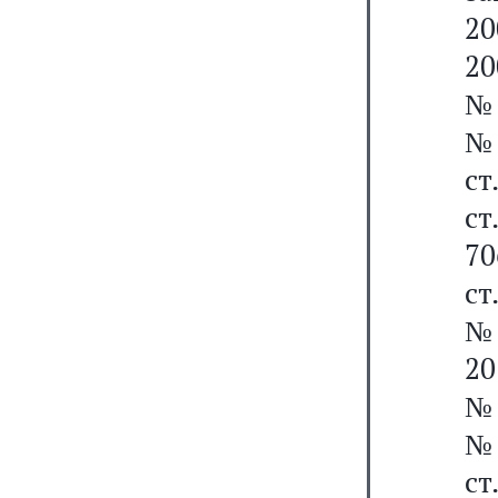
20
20
№ 
№ 
ст
ст
70
ст
№ 
20
№ 
№ 
ст