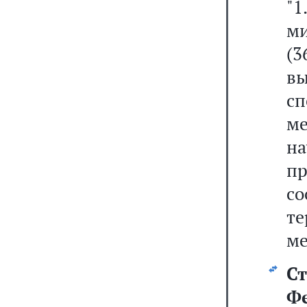
"
ми
(
в
с
м
н
п
с
т
ме
Ст
Ф