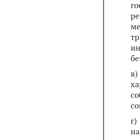
го
р
ме
т
и
бе
в
ха
с
со
г
н