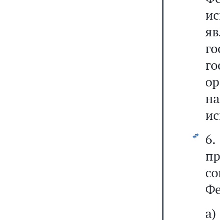
и
я
г
го
ор
н
ис
6
пр
с
Фе
а)