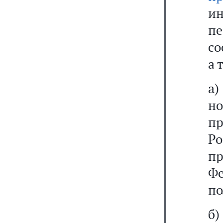
и
п
со
а 
а
н
п
Р
пр
Ф
п
б