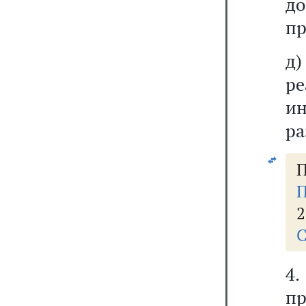
д
пр
д
ре
и
ра
П
П
2
С
4.
п