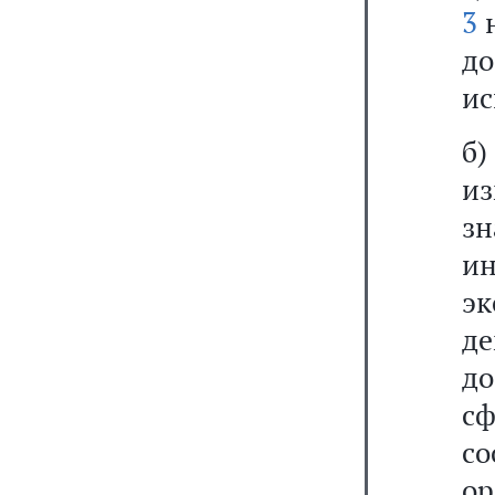
3
н
до
ис
б)
и
зн
и
э
д
до
с
с
ор