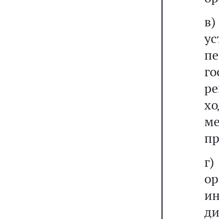
в)
у
пе
го
ре
хо
м
пр
г)
о
и
д