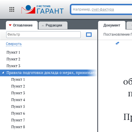
Мо
cистема
ГАРАНТ
Например,
счет-фактура
11
Оглавление
Редакции
Документ
N 
Свернуть
Пункт 1
Пункт 2
Пункт 3
Правила подготовки доклада о мерах, принимаемых для выполнения
о
Пункт 1
Пункт 2
Пункт 3
Пункт 4
Пункт 5
Пункт 6
П
Пункт 7
Пункт 8