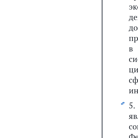
э
де
до
пр
в
с
ц
сф
ин
5.
я
с
Ф