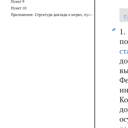
Пункт 9
Пункт 10
Приложение. Структура доклада о мерах, принимаемых для выпол
С
1
по
ст
д
в
Ф
и
Ко
д
ос