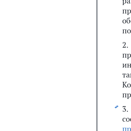
р
п
об
по
2
п
ин
т
Ко
пр
3
со
п