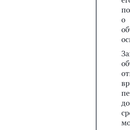
по
о
о
ос
За
о
о
в
п
до
с
мо