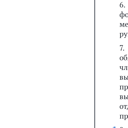
6.
фо
м
ру
7
об
ч
в
п
в
о
пр