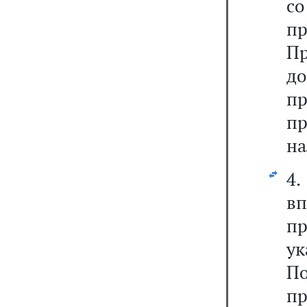
с
п
Пр
д
п
п
на
4
в
пр
у
П
пр