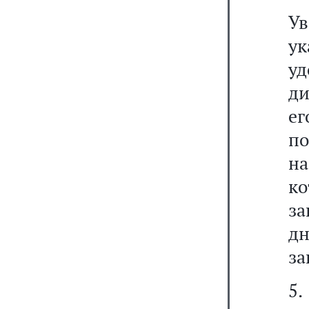
У
ук
у
д
е
п
на
к
за
д
за
5