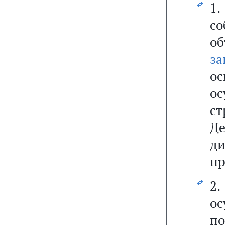
1
с
о
за
о
о
ст
Д
д
пр
2
о
по