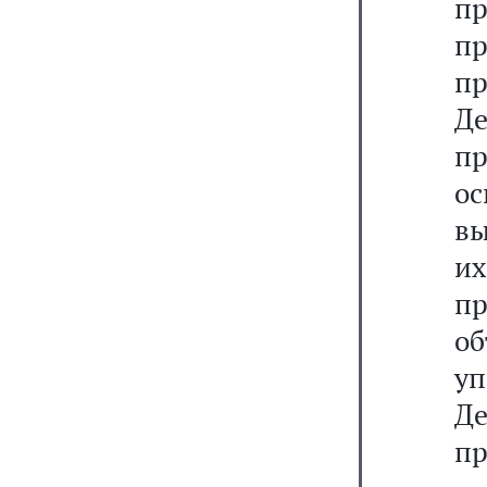
п
п
п
Де
п
о
в
их
п
о
у
Д
пр