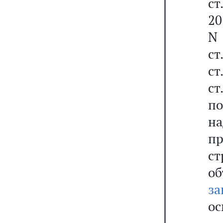
ст
20
N 
ст
ст
ст
по
н
п
ст
о
за
ос