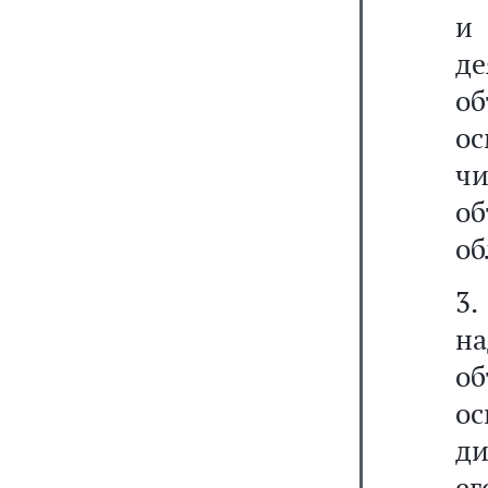
и 
д
о
ос
ч
о
об
3.
н
о
о
д
ег