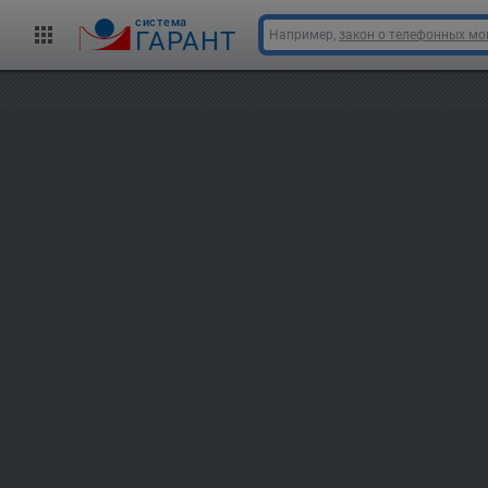
cистема
ГАРАНТ
Например,
закон о телефонных м