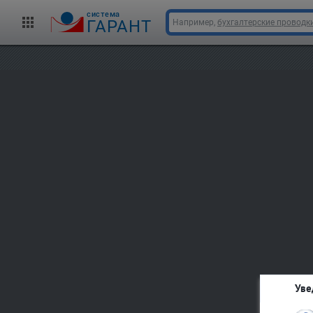
cистема
ГАРАНТ
Например,
бухгалтерские проводк
Уве