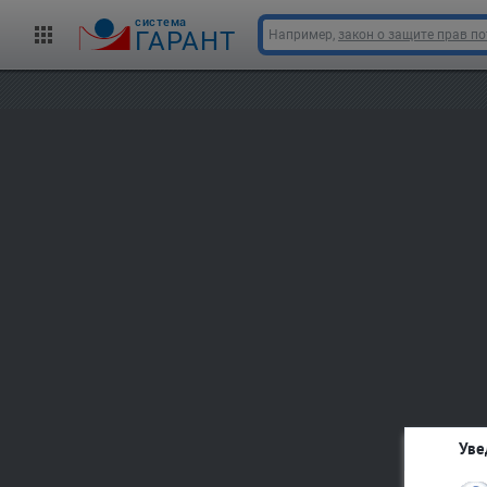
cистема
ГАРАНТ
Например,
закон о защите прав п
Уве