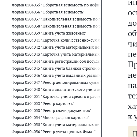
и
Форма 0504035 "Оборотная ведомость по нефинансовым активам"
о
Форма 0504036 "Оборотная ведомость"
Форма 0504037 "Накопительная ведомость по приходу продуктов 
до
Форма 0504038 "Накопительная ведомость по расходу продуктов 
об
Форма 0504039 "Книга учета животных"
Форма 0504041 "Карточка количественно-суммового учета матер
чи
Форма 0504042 "Книга учета материальных ценностей"
н
Форма 0504043 "Карточка учета материальных ценностей"
Форма 0504044 "Книга регистрации боя посуды"
П
Форма 0504045 "Книга учета бланков строгой отчетности"
н
Форма 0504046 "Книга учета выданных раздатчикам денег на выпл
Форма 0504047 "Реестр депонированных сумм"
п
Форма 0504048 "Книга аналитического учета депонированной зар
т
Форма 0504051 "Карточка учета средств и расчетов"
ха
Форма 0504052 "Реестр карточек"
Форма 0504053 "Реестр сдачи документов"
к 
Форма 0504054 "Многографная карточка"
Форма 0504055 "Книга учета материальных ценностей, оплаченн
Форма 0504056 "Реестр учета ценных бумаг"