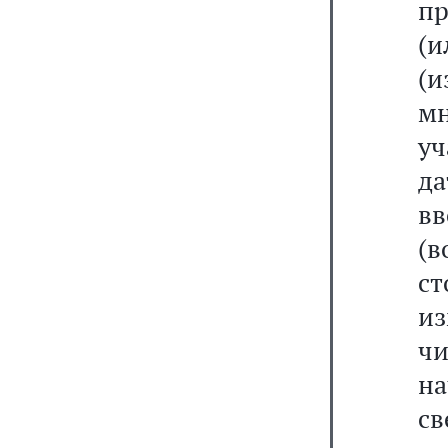
пр
(
(
м
уч
да
вв
(в
с
и
чи
н
св