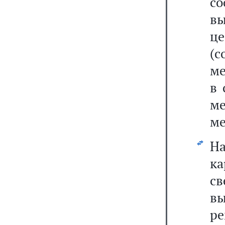
с
в
ц
(с
ме
в 
ме
ме
Н
к
св
в
ре