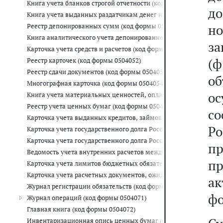
Книга учета бланков строгой отчетности (код формы 0504045)
д
Книга учета выданных раздатчикам денег на выплату заработн
но
Реестр депонированных сумм (код формы 0504047)
Книга аналитического учета депонированной заработной платы
з
Карточка учета средств и расчетов (код формы 0504051)
(
Реестр карточек (код формы 0504052)
Реестр сдачи документов (код формы 0504053)
об
Многографная карточка (код формы 0504054)
о
Книга учета материальных ценностей, оплаченных в централи
Реестр учета ценных бумаг (код формы 0504056)
с
Карточка учета выданных кредитов, займов (ссуд) (код формы 0
Р
Карточка учета государственного долга Российской Федерации
Карточка учета государственного долга Российской Федерации 
п
Ведомость учета внутренних расчетов между органами, осуще
п
Карточка учета лимитов бюджетных обязательств (бюджетных а
Карточка учета расчетных документов, ожидающих исполнения
а
Журнал регистрации обязательств (код формы 0504064)
фо
Журнал операций (код формы 0504071)
Главная книга (код формы 0504072)
Инвентаризационная опись ценных бумаг (код формы 0504081)