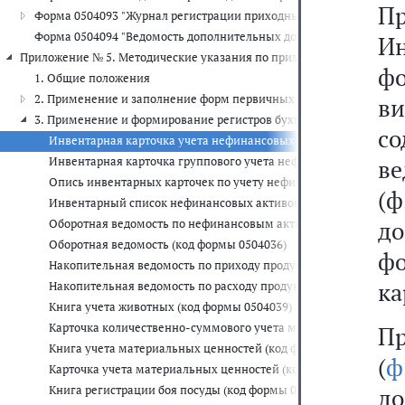
Пр
Форма 0504093 "Журнал регистрации приходных и расходных касс
Форма 0504094 "Ведомость дополнительных доходов физических 
И
Приложение № 5. Методические указания по применению форм перв
ф
1. Общие положения
2. Применение и заполнение форм первичных учетных документ
ви
3. Применение и формирование регистров бухгалтерского учета
со
Инвентарная карточка учета нефинансовых активов (код формы
Инвентарная карточка группового учета нефинансовых активов
в
Опись инвентарных карточек по учету нефинансовых активов (
(
Инвентарный список нефинансовых активов (код формы 050403
до
Оборотная ведомость по нефинансовым активам (код формы 05
Оборотная ведомость (код формы 0504036)
ф
Накопительная ведомость по приходу продуктов питания (код 
ка
Накопительная ведомость по расходу продуктов питания (код 
Книга учета животных (код формы 0504039)
Карточка количественно-суммового учета материальных ценно
П
Книга учета материальных ценностей (код формы 0504042)
(
ф
Карточка учета материальных ценностей (код формы 0504043)
Книга регистрации боя посуды (код формы 0504044)
д