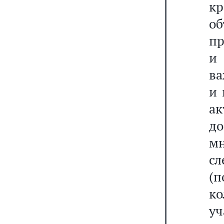
кр
о
пр
и 
ва
и 
а
д
м
с
(п
ко
уч