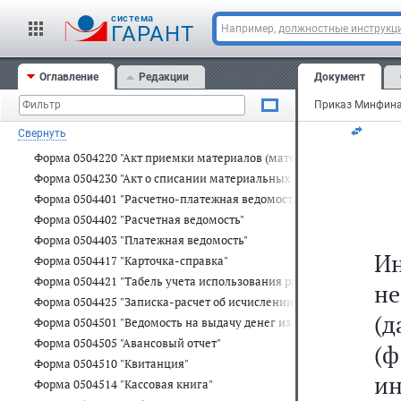
Форма 0504202 "Меню-требование на выдачу продуктов питания"
cистема
ГАРАНТ
Например,
должностные инструкц
Форма 0504203 "Ведомость на выдачу кормов и фуража"
Форма 0504204 "Требование-накладная"
Форма 0504205 "Накладная на отпуск материалов (материальных ц
Оглавление
Редакции
Документ
Форма 0504206 "Карточка (книга) учета выдачи имущества в поль
Форма 0504207 "Приходный ордер на приемку материальных ценн
Свернуть
Форма 0504210 "Ведомость выдачи материальных ценностей на н
Форма 0504220 "Акт приемки материалов (материальных ценносте
Форма 0504230 "Акт о списании материальных запасов"
Форма 0504401 "Расчетно-платежная ведомость"
Форма 0504402 "Расчетная ведомость"
Форма 0504403 "Платежная ведомость"
И
Форма 0504417 "Карточка-справка"
Форма 0504421 "Табель учета использования рабочего времени"
н
Форма 0504425 "Записка-расчет об исчислении среднего заработка
(
Форма 0504501 "Ведомость на выдачу денег из кассы подотчетны
Форма 0504505 "Авансовый отчет"
(
Форма 0504510 "Квитанция"
и
Форма 0504514 "Кассовая книга"