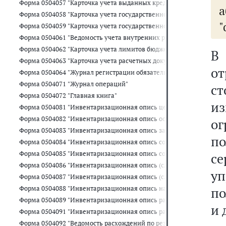
Форма 0504057 "Карточка учета выданных кредитов, займов (ссуд)
Форма 0504058 "Карточка учета государственного долга Российс
"
Форма 0504059 "Карточка учета государственного долга Российск
Форма 0504061 "Ведомость учета внутренних расчетов между ор
Форма 0504062 "Карточка учета лимитов бюджетных обязательств
В
Форма 0504063 "Карточка учета расчетных документов, ожидающ
о
Форма 0504064 "Журнал регистрации обязательств"
Форма 0504071 "Журнал операций"
ст
Форма 0504072 "Главная книга"
и
Форма 0504081 "Инвентаризационная опись ценных бумаг"
Форма 0504082 "Инвентаризационная опись остатков на счетах уч
о
Форма 0504083 "Инвентаризационная опись задолженности по кр
по
Форма 0504084 "Инвентаризационная опись состояния государств
Форма 0504085 "Инвентаризационная опись состояния государст
с
Форма 0504086 "Инвентаризационная опись (сличительная ведомо
у
Форма 0504087 "Инвентаризационная опись (сличительная ведомо
Форма 0504088 "Инвентаризационная опись наличных денежных с
по
Форма 0504089 "Инвентаризационная опись расчетов с покупате
и 
Форма 0504091 "Инвентаризационная опись расчетов по поступл
Форма 0504092 "Ведомость расхождений по результатам инвента