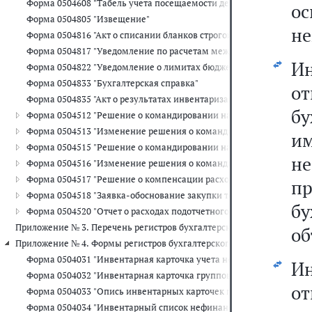
Форма 0504608 "Табель учета посещаемости детей"
ос
Форма 0504805 "Извещение"
не
Форма 0504816 "Акт о списании бланков строгой отчетности"
Форма 0504817 "Уведомление по расчетам между бюджетами"
И
Форма 0504822 "Уведомление о лимитах бюджетных обязательств
Форма 0504833 "Бухгалтерская справка"
от
Форма 0504835 "Акт о результатах инвентаризации"
б
Форма 0504512 "Решение о командировании на территории Росси
Форма 0504513 "Изменение решения о командировании на терри
и
Форма 0504515 "Решение о командировании на территорию иностр
не
Форма 0504516 "Изменение решения о командировании на террит
Форма 0504517 "Решение о компенсации расходов на оплату стоим
п
Форма 0504518 "Заявка-обоснование закупки товаров, работ, услу
б
Форма 0504520 "Отчет о расходах подотчетного лица"
Приложение № 3. Перечень регистров бухгалтерского учета, прим
об
Приложение № 4. Формы регистров бухгалтерского учета, применяе
Форма 0504031 "Инвентарная карточка учета нефинансовых актив
И
Форма 0504032 "Инвентарная карточка группового учета нефинан
о
Форма 0504033 "Опись инвентарных карточек по учету нефинансо
Форма 0504034 "Инвентарный список нефинансовых активов"