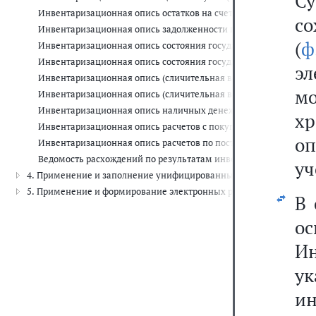
С
Инвентаризационная опись остатков на счетах учета денежных 
с
Инвентаризационная опись задолженности по кредитам, займам
(
ф
Инвентаризационная опись состояния государственного долга 
Инвентаризационная опись состояния государственного долга
эл
Инвентаризационная опись (сличительная ведомость) бланков 
мо
Инвентаризационная опись (сличительная ведомость) по объек
Инвентаризационная опись наличных денежных средств (код ф
х
Инвентаризационная опись расчетов с покупателями, поставщ
о
Инвентаризационная опись расчетов по поступлениям (код фо
Ведомость расхождений по результатам инвентаризации (код 
уч
4. Применение и заполнение унифицированных форм электронны
5. Применение и формирование электронных регистров бухгалте
В 
о
И
у
и