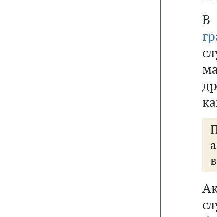
В 
гр
сл
м
д
ка
а
в
А
с