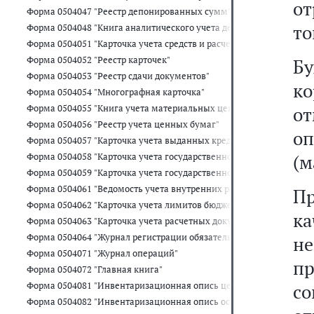
о
Форма 0504047 "Реестр депонированных сумм"
то
Форма 0504048 "Книга аналитического учета депонированной зар
Форма 0504051 "Карточка учета средств и расчетов"
Форма 0504052 "Реестр карточек"
Б
Форма 0504053 "Реестр сдачи документов"
к
Форма 0504054 "Многографная карточка"
о
Форма 0504055 "Книга учета материальных ценностей, оплаченн
Форма 0504056 "Реестр учета ценных бумаг"
о
Форма 0504057 "Карточка учета выданных кредитов, займов (ссуд)
(м
Форма 0504058 "Карточка учета государственного долга Российс
Форма 0504059 "Карточка учета государственного долга Российск
Форма 0504061 "Ведомость учета внутренних расчетов между ор
Пр
Форма 0504062 "Карточка учета лимитов бюджетных обязательств
к
Форма 0504063 "Карточка учета расчетных документов, ожидающ
Форма 0504064 "Журнал регистрации обязательств"
н
Форма 0504071 "Журнал операций"
п
Форма 0504072 "Главная книга"
с
Форма 0504081 "Инвентаризационная опись ценных бумаг"
Форма 0504082 "Инвентаризационная опись остатков на счетах уч