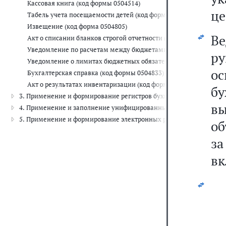
Кассовая книга (код формы 0504514)
це
Табель учета посещаемости детей (код формы 0504608)
Извещение (код форма 0504805)
Ве
Акт о списании бланков строгой отчетности (код формы 0504816
Уведомление по расчетам между бюджетами (код формы 050481
р
Уведомление о лимитах бюджетных обязательств (бюджетных а
о
Бухгалтерская справка (код формы 0504833)
Акт о результатах инвентаризации (код формы 0504835)
б
3. Применение и формирование регистров бухгалтерского учета
в
4. Применение и заполнение унифицированных форм электронны
5. Применение и формирование электронных регистров бухгалте
об
з
вк