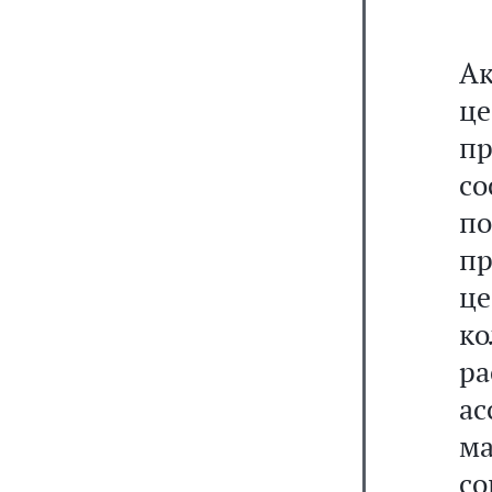
Ак
це
п
со
п
п
ц
ко
ра
а
м
с