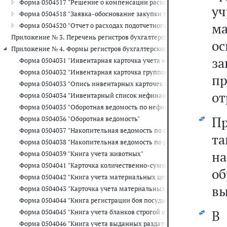
Форма 0504517 "Решение о компенсации расходов на оплату стоим
у
Форма 0504518 "Заявка-обоснование закупки товаров, работ, услу
ма
Форма 0504520 "Отчет о расходах подотчетного лица"
Приложение № 3. Перечень регистров бухгалтерского учета, прим
о
Приложение № 4. Формы регистров бухгалтерского учета, применяе
з
Форма 0504031 "Инвентарная карточка учета нефинансовых актив
Форма 0504032 "Инвентарная карточка группового учета нефинан
п
Форма 0504033 "Опись инвентарных карточек по учету нефинансо
от
Форма 0504034 "Инвентарный список нефинансовых активов"
Форма 0504035 "Оборотная ведомость по нефинансовым активам"
П
Форма 0504036 "Оборотная ведомость"
Форма 0504037 "Накопительная ведомость по приходу продуктов 
та
Форма 0504038 "Накопительная ведомость по расходу продуктов 
н
Форма 0504039 "Книга учета животных"
Форма 0504041 "Карточка количественно-суммового учета матер
об
Форма 0504042 "Книга учета материальных ценностей"
вы
Форма 0504043 "Карточка учета материальных ценностей"
Форма 0504044 "Книга регистрации боя посуды"
В
Форма 0504045 "Книга учета бланков строгой отчетности"
Форма 0504046 "Книга учета выданных раздатчикам денег на выпл