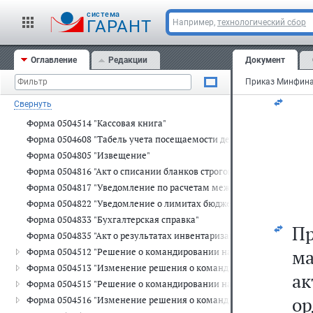
Форма 0504403 "Платежная ведомость"
им
cистема
ГАРАНТ
Например,
технологический сбор
Форма 0504417 "Карточка-справка"
о
Форма 0504421 "Табель учета использования рабочего времени"
Форма 0504425 "Записка-расчет об исчислении среднего заработка
Оглавление
Редакции
Документ
им
Форма 0504501 "Ведомость на выдачу денег из кассы подотчетны
Форма 0504505 "Авансовый отчет"
Свернуть
Форма 0504510 "Квитанция"
Форма 0504514 "Кассовая книга"
Форма 0504608 "Табель учета посещаемости детей"
Форма 0504805 "Извещение"
Форма 0504816 "Акт о списании бланков строгой отчетности"
Форма 0504817 "Уведомление по расчетам между бюджетами"
Форма 0504822 "Уведомление о лимитах бюджетных обязательств
Форма 0504833 "Бухгалтерская справка"
П
Форма 0504835 "Акт о результатах инвентаризации"
ма
Форма 0504512 "Решение о командировании на территории Росси
Форма 0504513 "Изменение решения о командировании на терри
ак
Форма 0504515 "Решение о командировании на территорию иностр
о
Форма 0504516 "Изменение решения о командировании на террит