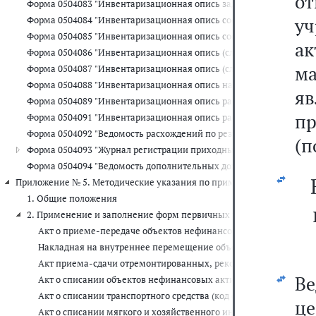
о
Форма 0504083 "Инвентаризационная опись задолженности по кр
уч
Форма 0504084 "Инвентаризационная опись состояния государств
Форма 0504085 "Инвентаризационная опись состояния государст
а
Форма 0504086 "Инвентаризационная опись (сличительная ведомо
м
Форма 0504087 "Инвентаризационная опись (сличительная ведомо
Форма 0504088 "Инвентаризационная опись наличных денежных с
я
Форма 0504089 "Инвентаризационная опись расчетов с покупате
п
Форма 0504091 "Инвентаризационная опись расчетов по поступл
Форма 0504092 "Ведомость расхождений по результатам инвента
(п
Форма 0504093 "Журнал регистрации приходных и расходных касс
Форма 0504094 "Ведомость дополнительных доходов физических 
Приложение № 5. Методические указания по применению форм перв
1. Общие положения
2. Применение и заполнение форм первичных учетных документ
Акт о приеме-передаче объектов нефинансовых активов (код ф
Накладная на внутреннее перемещение объектов нефинансовых
Акт приема-сдачи отремонтированных, реконструированных и 
В
Акт о списании объектов нефинансовых активов (кроме транспо
Акт о списании транспортного средства (код формы 0504105)
ц
Акт о списании мягкого и хозяйственного инвентаря (код форм