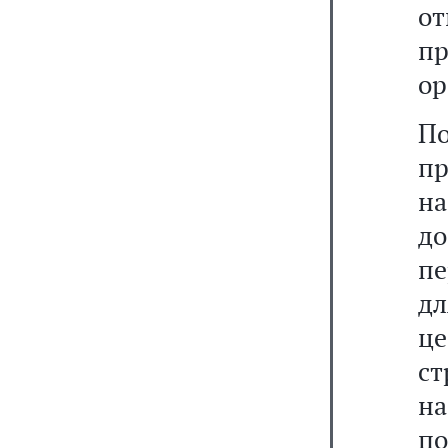
о
п
ор
П
пр
на
д
пе
д
ц
с
н
по