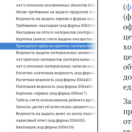
(
ф
Акт о списании исключенных объектов библиотечного фонда (к
Меню-требование на выдачу продуктов питания (код формы 05
(
Ведомость на выдачу кормов и фуража (код формы 0504203)
о
Требование-накладная (код формы 0504204)
Накладная на отпуск материалов (материальных ценностей) на 
ц
Карточка (книга) учета выдачи имущества в пользование (код 
х
Приходный ордер на приемку материальных ценностей (нефина
Ведомость выдачи материальных ценностей на нужды учрежден
це
Акт приемки материалов (материальных ценностей) (код форм
об
Акт о списании материальных запасов (код формы 0504230)
Расчетно-платежная ведомость (код формы 0504401)
д
Расчетная ведомость (код формы 0504402)
ед
Платежная ведомость (код формы 0504403)
Карточка-справка (код формы 0504417)
З
Табель учета использования рабочего времени (код формы 0504
Записка-расчет об исчислении среднего заработка при предост
п
Ведомость на выдачу денег из кассы подотчетным лицам (код 
о
Авансовый отчет (код формы 0504505)
Квитанция (код формы 0504510)
у