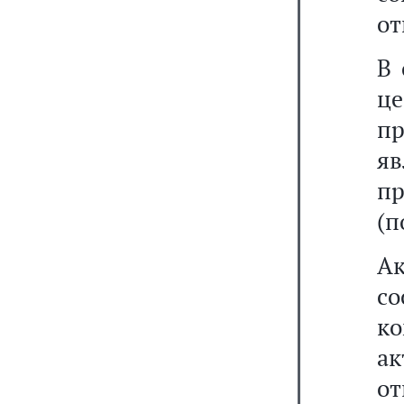
от
В 
це
п
яв
п
(п
А
со
к
а
от