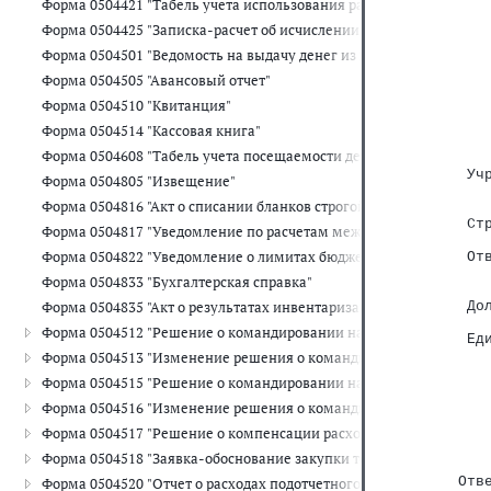
Форма 0504421 "Табель учета использования рабочего времени"
   
   
Форма 0504425 "Записка-расчет об исчислении среднего заработка
   
Форма 0504501 "Ведомость на выдачу денег из кассы подотчетны
   
   
Форма 0504505 "Авансовый отчет"
   
Форма 0504510 "Квитанция"
   
   
Форма 0504514 "Кассовая книга"
   
Форма 0504608 "Табель учета посещаемости детей"
   
 Уч
Форма 0504805 "Извещение"
   
Форма 0504816 "Акт о списании бланков строгой отчетности"
   
 Ст
Форма 0504817 "Уведомление по расчетам между бюджетами"
   
Форма 0504822 "Уведомление о лимитах бюджетных обязательств
 От
   
Форма 0504833 "Бухгалтерская справка"
   
Форма 0504835 "Акт о результатах инвентаризации"
 До
   
Форма 0504512 "Решение о командировании на территории Росси
 Ед
   
Форма 0504513 "Изменение решения о командировании на терри
Форма 0504515 "Решение о командировании на территорию иностр
   
Форма 0504516 "Изменение решения о командировании на террит
   
Форма 0504517 "Решение о компенсации расходов на оплату стоим
   
   
Форма 0504518 "Заявка-обоснование закупки товаров, работ, услу
   
Отв
Форма 0504520 "Отчет о расходах подотчетного лица"