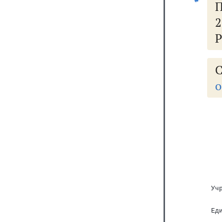
П
2
Р
С
о
   
   
   
   
   
   
   
 Уч
   
   
 Ед
   