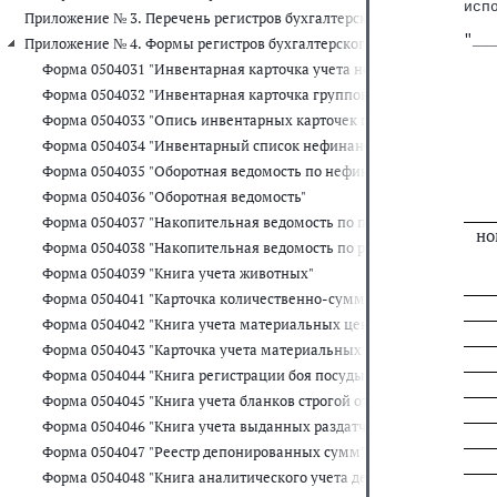
исп
Приложение № 3. Перечень регистров бухгалтерского учета, прим
   
"__
Приложение № 4. Формы регистров бухгалтерского учета, применяе
Форма 0504031 "Инвентарная карточка учета нефинансовых актив
Форма 0504032 "Инвентарная карточка группового учета нефинан
Форма 0504033 "Опись инвентарных карточек по учету нефинансо
Форма 0504034 "Инвентарный список нефинансовых активов"
Форма 0504035 "Оборотная ведомость по нефинансовым активам"
Форма 0504036 "Оборотная ведомость"
Форма 0504037 "Накопительная ведомость по приходу продуктов 
но
Форма 0504038 "Накопительная ведомость по расходу продуктов 
Форма 0504039 "Книга учета животных"
Форма 0504041 "Карточка количественно-суммового учета матер
Форма 0504042 "Книга учета материальных ценностей"
Форма 0504043 "Карточка учета материальных ценностей"
Форма 0504044 "Книга регистрации боя посуды"
Форма 0504045 "Книга учета бланков строгой отчетности"
Форма 0504046 "Книга учета выданных раздатчикам денег на выпл
Форма 0504047 "Реестр депонированных сумм"
Форма 0504048 "Книга аналитического учета депонированной зар