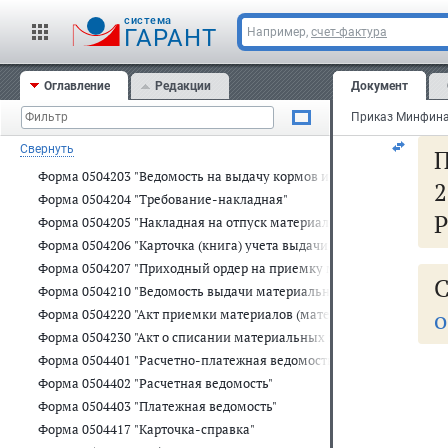
Форма 0504102 "Накладная на внутреннее перемещение объектов
cистема
ГАРАНТ
Например,
счет-фактура
Форма 0504103 "Акт приема-сдачи отремонтированных, реконстр
Форма 0504104 "Акт о списании объектов нефинансовых активов (
Форма 0504105 "Акт о списании транспортного средства"
Оглавление
Редакции
Документ
"_
Форма 0504143 "Акт о списании мягкого и хозяйственного инвента
Форма 0504144 "Акт о списании исключенных объектов библиотеч
Свернуть
П
Форма 0504202 "Меню-требование на выдачу продуктов питания"
Форма 0504203 "Ведомость на выдачу кормов и фуража"
2
Форма 0504204 "Требование-накладная"
Р
Форма 0504205 "Накладная на отпуск материалов (материальных ц
Форма 0504206 "Карточка (книга) учета выдачи имущества в поль
Форма 0504207 "Приходный ордер на приемку материальных ценн
С
Форма 0504210 "Ведомость выдачи материальных ценностей на н
о
Форма 0504220 "Акт приемки материалов (материальных ценносте
Форма 0504230 "Акт о списании материальных запасов"
Форма 0504401 "Расчетно-платежная ведомость"
   
Форма 0504402 "Расчетная ведомость"
   
Форма 0504403 "Платежная ведомость"
   
   
Форма 0504417 "Карточка-справка"
   