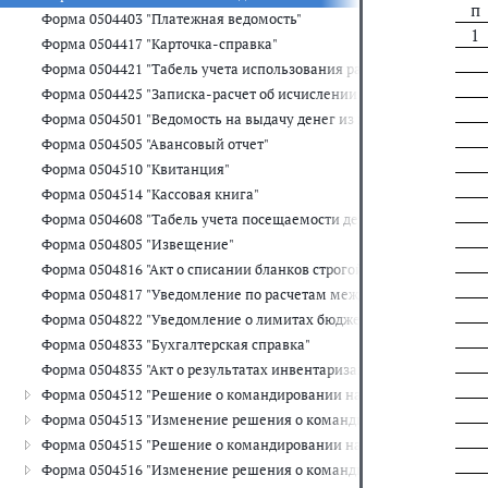
п
Форма 0504403 "Платежная ведомость"
1
Форма 0504417 "Карточка-справка"
Форма 0504421 "Табель учета использования рабочего времени"
Форма 0504425 "Записка-расчет об исчислении среднего заработка
Форма 0504501 "Ведомость на выдачу денег из кассы подотчетны
Форма 0504505 "Авансовый отчет"
Форма 0504510 "Квитанция"
Форма 0504514 "Кассовая книга"
Форма 0504608 "Табель учета посещаемости детей"
Форма 0504805 "Извещение"
Форма 0504816 "Акт о списании бланков строгой отчетности"
Форма 0504817 "Уведомление по расчетам между бюджетами"
Форма 0504822 "Уведомление о лимитах бюджетных обязательств
Форма 0504833 "Бухгалтерская справка"
Форма 0504835 "Акт о результатах инвентаризации"
Форма 0504512 "Решение о командировании на территории Росси
Форма 0504513 "Изменение решения о командировании на терри
Форма 0504515 "Решение о командировании на территорию иностр
Форма 0504516 "Изменение решения о командировании на террит