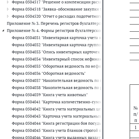
Форма 0504517 "Решение о компенсации расходов на оплату стоим
Форма 0504518 "Заявка-обоснование закупки товаров, работ, услу
Форма 0504520 "Отчет о расходах подотчетного лица"
Приложение № 3. Перечень регистров бухгалтерского учета, прим
Приложение № 4. Формы регистров бухгалтерского учета, применяе
Форма 0504031 "Инвентарная карточка учета нефинансовых актив
Форма 0504032 "Инвентарная карточка группового учета нефинан
Форма 0504033 "Опись инвентарных карточек по учету нефинансо
Форма 0504034 "Инвентарный список нефинансовых активов"
Форма 0504035 "Оборотная ведомость по нефинансовым активам"
Форма 0504036 "Оборотная ведомость"
Форма 0504037 "Накопительная ведомость по приходу продуктов 
Форма 0504038 "Накопительная ведомость по расходу продуктов 
Форма 0504039 "Книга учета животных"
Форма 0504041 "Карточка количественно-суммового учета матер
№
Форма 0504042 "Книга учета материальных ценностей"
п/
Форма 0504043 "Карточка учета материальных ценностей"
п
Форма 0504044 "Книга регистрации боя посуды"
1
Форма 0504045 "Книга учета бланков строгой отчетности"
Форма 0504046 "Книга учета выданных раздатчикам денег на выпл