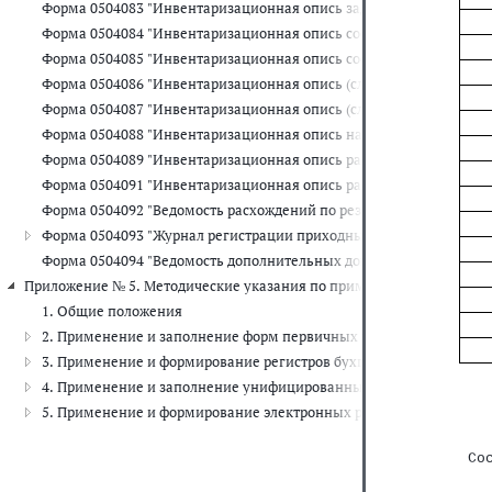
Форма 0504083 "Инвентаризационная опись задолженности по кр
Форма 0504084 "Инвентаризационная опись состояния государств
Форма 0504085 "Инвентаризационная опись состояния государст
Форма 0504086 "Инвентаризационная опись (сличительная ведомо
Форма 0504087 "Инвентаризационная опись (сличительная ведомо
Форма 0504088 "Инвентаризационная опись наличных денежных с
Форма 0504089 "Инвентаризационная опись расчетов с покупате
Форма 0504091 "Инвентаризационная опись расчетов по поступл
Форма 0504092 "Ведомость расхождений по результатам инвента
Форма 0504093 "Журнал регистрации приходных и расходных касс
Форма 0504094 "Ведомость дополнительных доходов физических 
Приложение № 5. Методические указания по применению форм перв
1. Общие положения
2. Применение и заполнение форм первичных учетных документ
3. Применение и формирование регистров бухгалтерского учета
4. Применение и заполнение унифицированных форм электронны
5. Применение и формирование электронных регистров бухгалте
 Со
   