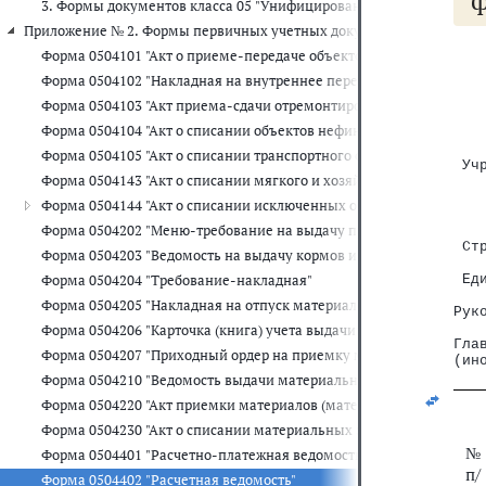
3. Формы документов класса 05 "Унифицированная система бухга
Приложение № 2. Формы первичных учетных документов для органов
   
Форма 0504101 "Акт о приеме-передаче объектов нефинансовых а
Форма 0504102 "Накладная на внутреннее перемещение объектов
   
   
Форма 0504103 "Акт приема-сдачи отремонтированных, реконстр
   
Форма 0504104 "Акт о списании объектов нефинансовых активов (
   
   
Форма 0504105 "Акт о списании транспортного средства"
 Уч
Форма 0504143 "Акт о списании мягкого и хозяйственного инвента
   
   
Форма 0504144 "Акт о списании исключенных объектов библиотеч
   
Форма 0504202 "Меню-требование на выдачу продуктов питания"
   
 Ст
Форма 0504203 "Ведомость на выдачу кормов и фуража"
   
Форма 0504204 "Требование-накладная"
 Ед
   
Форма 0504205 "Накладная на отпуск материалов (материальных ц
Рук
   
Форма 0504206 "Карточка (книга) учета выдачи имущества в поль
Гла
Форма 0504207 "Приходный ордер на приемку материальных ценн
(ин
Форма 0504210 "Ведомость выдачи материальных ценностей на н
Форма 0504220 "Акт приемки материалов (материальных ценносте
Форма 0504230 "Акт о списании материальных запасов"
№
Форма 0504401 "Расчетно-платежная ведомость"
п/
Форма 0504402 "Расчетная ведомость"