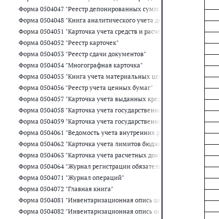
Форма 0504047 "Реестр депонированных сумм"
Форма 0504048 "Книга аналитического учета депонированной зар
Форма 0504051 "Карточка учета средств и расчетов"
Форма 0504052 "Реестр карточек"
Форма 0504053 "Реестр сдачи документов"
Форма 0504054 "Многографная карточка"
Форма 0504055 "Книга учета материальных ценностей, оплаченн
Форма 0504056 "Реестр учета ценных бумаг"
Форма 0504057 "Карточка учета выданных кредитов, займов (ссуд)
Форма 0504058 "Карточка учета государственного долга Российс
Форма 0504059 "Карточка учета государственного долга Российск
Форма 0504061 "Ведомость учета внутренних расчетов между ор
Форма 0504062 "Карточка учета лимитов бюджетных обязательств
Форма 0504063 "Карточка учета расчетных документов, ожидающ
Форма 0504064 "Журнал регистрации обязательств"
Форма 0504071 "Журнал операций"
Форма 0504072 "Главная книга"
Форма 0504081 "Инвентаризационная опись ценных бумаг"
Форма 0504082 "Инвентаризационная опись остатков на счетах уч