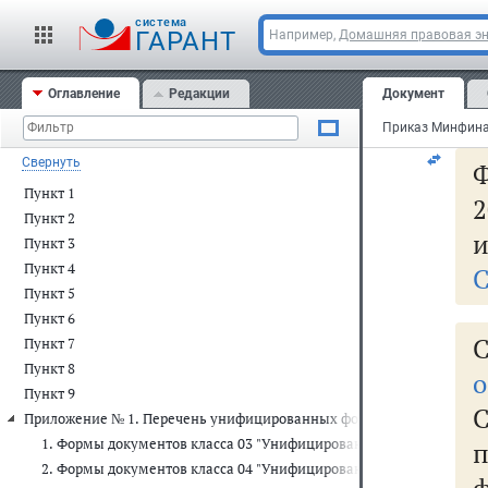
cистема
ГАРАНТ
Например,
Домашняя правовая э
Про
   
Оглавление
Редакции
Документ
"__
Свернуть
Ф
Пункт 1
2
Пункт 2
и
Пункт 3
Пункт 4
С
Пункт 5
Пункт 6
С
Пункт 7
Пункт 8
о
Пункт 9
Приложение № 1. Перечень унифицированных форм первичных учет
1. Формы документов класса 03 "Унифицированная система перв
2. Формы документов класса 04 "Унифицированная система банк