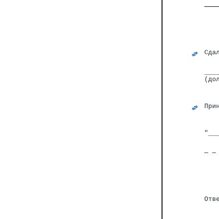
Сда
___
(до
   
При
   
"__
─ ─
   
Отв
   