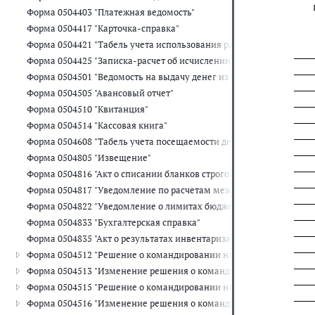
Форма 0504403 "Платежная ведомость"
Форма 0504417 "Карточка-справка"
Форма 0504421 "Табель учета использования рабочего времени"
Форма 0504425 "Записка-расчет об исчислении среднего заработка
Форма 0504501 "Ведомость на выдачу денег из кассы подотчетны
Форма 0504505 "Авансовый отчет"
Форма 0504510 "Квитанция"
Форма 0504514 "Кассовая книга"
Форма 0504608 "Табель учета посещаемости детей"
Форма 0504805 "Извещение"
Форма 0504816 "Акт о списании бланков строгой отчетности"
Форма 0504817 "Уведомление по расчетам между бюджетами"
Форма 0504822 "Уведомление о лимитах бюджетных обязательств
Форма 0504833 "Бухгалтерская справка"
Форма 0504835 "Акт о результатах инвентаризации"
Форма 0504512 "Решение о командировании на территории Росси
Форма 0504513 "Изменение решения о командировании на терри
Форма 0504515 "Решение о командировании на территорию иностр
Форма 0504516 "Изменение решения о командировании на террит