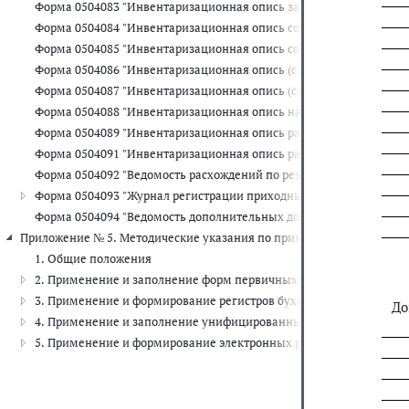
Форма 0504083 "Инвентаризационная опись задолженности по кр
Форма 0504084 "Инвентаризационная опись состояния государств
Форма 0504085 "Инвентаризационная опись состояния государст
Форма 0504086 "Инвентаризационная опись (сличительная ведомо
Форма 0504087 "Инвентаризационная опись (сличительная ведомо
Форма 0504088 "Инвентаризационная опись наличных денежных с
Форма 0504089 "Инвентаризационная опись расчетов с покупате
Форма 0504091 "Инвентаризационная опись расчетов по поступл
Форма 0504092 "Ведомость расхождений по результатам инвента
Форма 0504093 "Журнал регистрации приходных и расходных касс
Форма 0504094 "Ведомость дополнительных доходов физических 
Приложение № 5. Методические указания по применению форм перв
1. Общие положения
2. Применение и заполнение форм первичных учетных документ
3. Применение и формирование регистров бухгалтерского учета
До
4. Применение и заполнение унифицированных форм электронны
5. Применение и формирование электронных регистров бухгалте