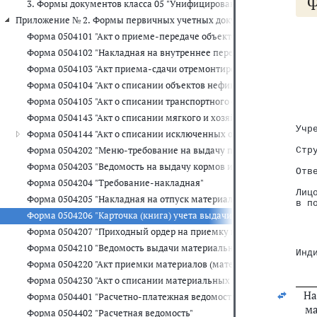
3. Формы документов класса 05 "Унифицированная система бухга
Приложение № 2. Формы первичных учетных документов для органов
Форма 0504101 "Акт о приеме-передаче объектов нефинансовых а
Форма 0504102 "Накладная на внутреннее перемещение объектов
   
   
Форма 0504103 "Акт приема-сдачи отремонтированных, реконстр
   
Форма 0504104 "Акт о списании объектов нефинансовых активов (
   
   
Форма 0504105 "Акт о списании транспортного средства"
   
Форма 0504143 "Акт о списании мягкого и хозяйственного инвента
   
Учр
Форма 0504144 "Акт о списании исключенных объектов библиотеч
   
Форма 0504202 "Меню-требование на выдачу продуктов питания"
Стр
   
Форма 0504203 "Ведомость на выдачу кормов и фуража"
Отв
Форма 0504204 "Требование-накладная"
   
Лиц
Форма 0504205 "Накладная на отпуск материалов (материальных ц
в п
   
Форма 0504206 "Карточка (книга) учета выдачи имущества в поль
Форма 0504207 "Приходный ордер на приемку материальных ценн
   
Форма 0504210 "Ведомость выдачи материальных ценностей на н
Инд
Форма 0504220 "Акт приемки материалов (материальных ценносте
   
Форма 0504230 "Акт о списании материальных запасов"
На
Форма 0504401 "Расчетно-платежная ведомость"
ма
Форма 0504402 "Расчетная ведомость"