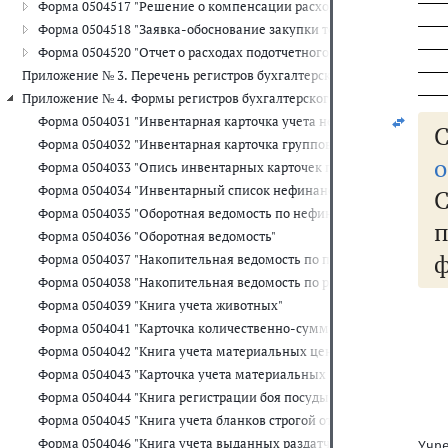
Форма 0504517 "Решение о компенсации расходов на оплату стоим
Форма 0504518 "Заявка-обоснование закупки товаров, работ, услу
Форма 0504520 "Отчет о расходах подотчетного лица"
Приложение № 3. Перечень регистров бухгалтерского учета, прим
Приложение № 4. Формы регистров бухгалтерского учета, применяе
Форма 0504031 "Инвентарная карточка учета нефинансовых актив
С
Форма 0504032 "Инвентарная карточка группового учета нефинан
о
Форма 0504033 "Опись инвентарных карточек по учету нефинансо
Форма 0504034 "Инвентарный список нефинансовых активов"
Форма 0504035 "Оборотная ведомость по нефинансовым активам"
Форма 0504036 "Оборотная ведомость"
Форма 0504037 "Накопительная ведомость по приходу продуктов 
Форма 0504038 "Накопительная ведомость по расходу продуктов 
Форма 0504039 "Книга учета животных"
   
Форма 0504041 "Карточка количественно-суммового учета матер
Форма 0504042 "Книга учета материальных ценностей"
   
Форма 0504043 "Карточка учета материальных ценностей"
   
Форма 0504044 "Книга регистрации боя посуды"
   
   
Форма 0504045 "Книга учета бланков строгой отчетности"
   
Форма 0504046 "Книга учета выданных раздатчикам денег на выпл
Учр