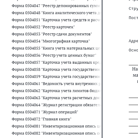
   
Форма 0504047 "Реестр депонированных сумм"
Стр
Форма 0504048 "Книга аналитического учета депонированной зар
   
Пос
Форма 0504051 "Карточка учета средств и расчетов"
   
Форма 0504052 "Реестр карточек"
   
   
Форма 0504053 "Реестр сдачи документов"
   
Форма 0504054 "Многографная карточка"
Адр
   
Форма 0504055 "Книга учета материальных ценностей, оплаченн
Осн
Форма 0504056 "Реестр учета ценных бумаг"
   
Форма 0504057 "Карточка учета выданных кредитов, займов (ссуд)
На
Форма 0504058 "Карточка учета государственного долга Российс
ма
Форма 0504059 "Карточка учета государственного долга Российск
Форма 0504061 "Ведомость учета внутренних расчетов между ор
Форма 0504062 "Карточка учета лимитов бюджетных обязательств
Форма 0504063 "Карточка учета расчетных документов, ожидающ
Форма 0504064 "Журнал регистрации обязательств"
Форма 0504071 "Журнал операций"
Форма 0504072 "Главная книга"
Форма 0504081 "Инвентаризационная опись ценных бумаг"
Форма 0504082 "Инвентаризационная опись остатков на счетах уч