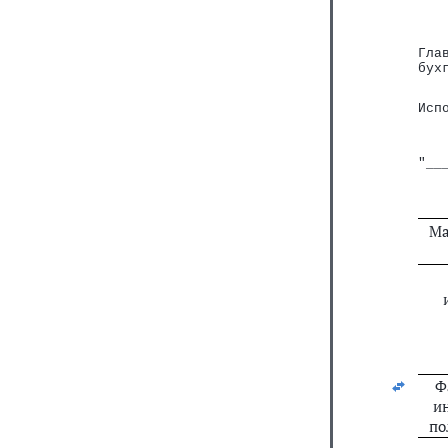
Гла
бух
Исп
   
"__
Ма
Ф
и
по