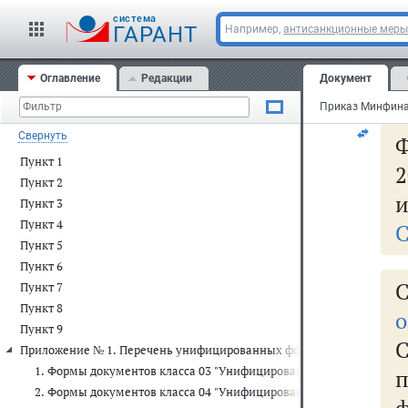
cистема
__
ГАРАНТ
Например,
антисанкционные меры
* У
Оглавление
Редакции
Документ
наи
Свернуть
Ф
Пункт 1
2
Пункт 2
и
Пункт 3
Пункт 4
С
Пункт 5
Пункт 6
С
Пункт 7
Пункт 8
о
Пункт 9
Приложение № 1. Перечень унифицированных форм первичных учет
1. Формы документов класса 03 "Унифицированная система перв
2. Формы документов класса 04 "Унифицированная система банк