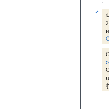
"__
Ф
2
и
С
С
о
   
   
   
   