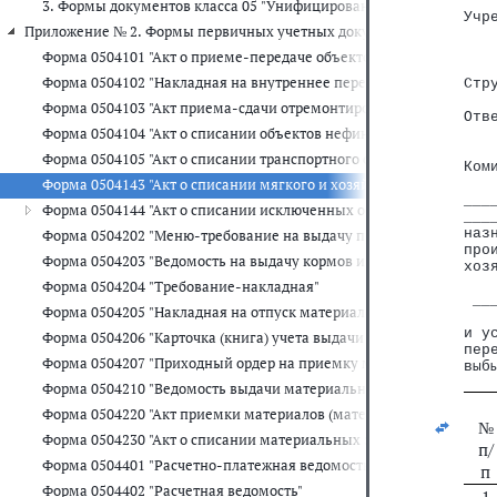
   
3. Формы документов класса 05 "Унифицированная система бухга
Учр
Приложение № 2. Формы первичных учетных документов для органов
   
   
Форма 0504101 "Акт о приеме-передаче объектов нефинансовых а
   
Форма 0504102 "Накладная на внутреннее перемещение объектов
Стр
   
Форма 0504103 "Акт приема-сдачи отремонтированных, реконстр
Отв
Форма 0504104 "Акт о списании объектов нефинансовых активов (
   
Форма 0504105 "Акт о списании транспортного средства"
Ком
Форма 0504143 "Акт о списании мягкого и хозяйственного инвента
   
___
Форма 0504144 "Акт о списании исключенных объектов библиотеч
___
наз
Форма 0504202 "Меню-требование на выдачу продуктов питания"
про
Форма 0504203 "Ведомость на выдачу кормов и фуража"
хоз
   
Форма 0504204 "Требование-накладная"
 __
Форма 0504205 "Накладная на отпуск материалов (материальных ц
и у
Форма 0504206 "Карточка (книга) учета выдачи имущества в поль
пер
Форма 0504207 "Приходный ордер на приемку материальных ценн
выб
Форма 0504210 "Ведомость выдачи материальных ценностей на н
Форма 0504220 "Акт приемки материалов (материальных ценносте
№
Форма 0504230 "Акт о списании материальных запасов"
п/
Форма 0504401 "Расчетно-платежная ведомость"
п
Форма 0504402 "Расчетная ведомость"