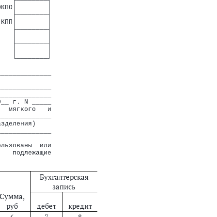
    ├────────┤
осударственного сектора" ОКУД
ОКПО│        │
о самоуправления, органов управления государственными внебюджетным
    ├────────┤
 КПП│        │
    ├────────┤
    │        │
    ├────────┤
    │        │
    └────────┘
______________
______________
______________
0__ г. N _____
   мягкого   и
______________
азделения)
______________
ользованы  или
,   подлежащие
Бухгалтерская
запись
Сумма,
руб
дебет
кредит