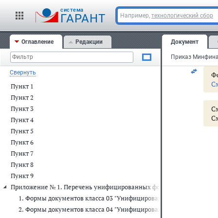
   
cистема
   
ГАРАНТ
Например,
технологический сбор
   
 Ис
   
Оглавление
Редакции
Документ
   
"__
Свернуть
Фо
С
Пункт 1
Пункт 2
С
Пункт 3
С
Пункт 4
Пункт 5
   
Пункт 6
   
   
Пункт 7
   
Пункт 8
Пункт 9
Приложение № 1. Перечень унифицированных форм первичных учет
   
   
1. Формы документов класса 03 "Унифицированная система перв
   
2. Формы документов класса 04 "Унифицированная система банк
   