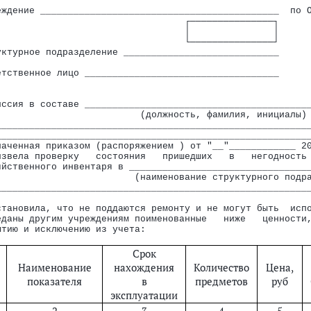
                                                        
лтерской финансовой, учетной и отчетной документации организаций г
еждение ___________________________________________  по 
 государственной власти (государственных органов), органов местног
                                  ┌───────────────┐     
                                  │               │     
ктивов"
                                  └───────────────┘     
 нефинансовых активов"
уктурное подразделение ____________________________     
                                                        
уированных и модернизированных объектов основных средств"
етственное лицо ___________________________________     
кроме транспортных средств)"
                                                        
иссия в составе ________________________________________
ря"
                          (должность, фамилия, инициалы)
________________________________________________________
ного фонда"
________________________________________________________
наченная приказом (распоряжением ) от "__"____________ 2
извела проверку   состояния   пришедших   в   негодность
яйственного инвентаря в ________________________________
                         (наименование структурного подр
________________________________________________________
енностей) на сторону"
становила, что не поддаются ремонту и не могут быть  исп
зование"
еданы другим учреждениям поименованные   ниже   ценности
остей (нефинансовых активов)"
ытию и исключению из учета:
ужды учреждения"
Срок
й)"
Наименование
нахождения
Количество
Цена,
показателя
в
предметов
руб
эксплуатации