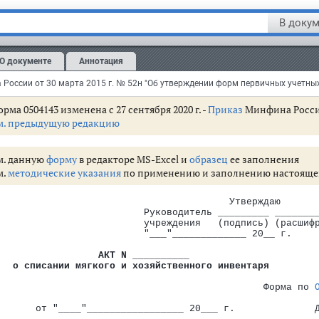
                                                 ───────
                                                        
В докум
                                                 ───────
полнитель ___________ _________ ______________   Ответст
          (должность) (подпись)  (расшифровка    лицо   
О документе
Аннотация
                                  подписи)              
_"________________ 20___ г.                      "___"__
рма 0504143 изменена с 27 сентября 2020 г. -
Приказ
Минфина России 
м. предыдущую редакцию
м. данную
форму
в редакторе MS-Excel и
образец
ее заполнения
м.
методические указания
по применению и заполнению настоящ
                                         Утверждаю
                          Руководитель _________ _______
                          учреждения   (подпись) (расшиф
                          "___"_____________ 20__ г.
АКТ N __________
                      
о списании мягкого и хозяйственного инвентаря
        
ных документов, применяемых органами государственной власти (гос
                                                        
                                               Форма по 
ичной учетной документации" ОКУД
                                                        
овской документации" ОКУД
       от "____"_________________ 20___ г.              